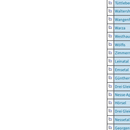
Tüttlebe
Waltersh
Wangen
Warza
Westhau
Wölfis
Zimmern
Leinatal
Emsetal
Günther
Drei Gle
Nesse-Ap
Hörsel
Drei Gle
Nessetal
Georgen