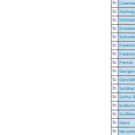
Crawink
Dachwig
Döllstäd
Emlebe
Eschenb
Friedric
Friedric
Friemar
Georgent
Gierstäd
Goldbac
Gotha, S
Gräfenh
Großfah
Haina
Herrenh