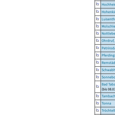
Hochhe
Hohenki
Luisenth
Molschl
Nottleb
Ohrdruf,
Petrirod
Pferding
Remstäd
Schwab
Sonneb
Bad Taba
(bis 08.
Tambach-
Tonna
Tröchtel