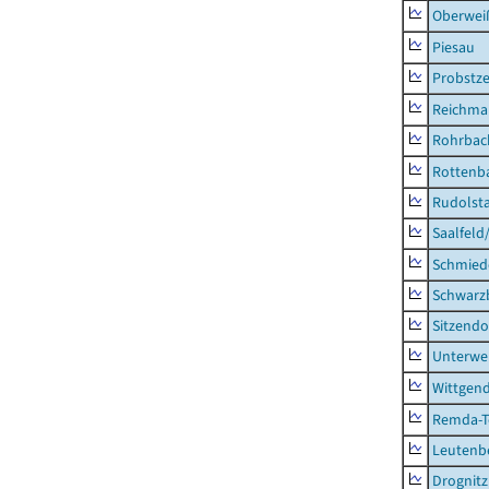
Oberweiß
Piesau
Probstze
Reichma
Rohrbac
Rottenb
Rudolsta
Saalfeld
Schmied
Schwarz
Sitzendo
Unterwe
Wittgend
Remda-Te
Leutenbe
Drognitz