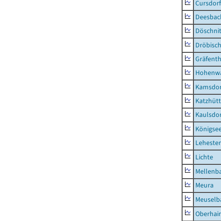
Cursdorf
Deesbac
Döschni
Dröbisc
Gräfenth
Hohenwa
Kamsdor
Katzhüt
Kaulsdor
Königsee
Lehesten
Lichte
Mellenb
Meura
Meuselb
Oberhai