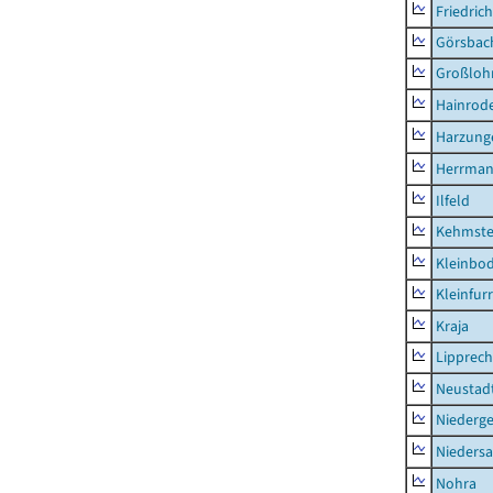
Friedric
Görsbac
Großloh
Hainrode
Harzung
Herrman
Ilfeld
Kehmste
Kleinbo
Kleinfur
Kraja
Lipprec
Neustad
Niederg
Nieders
Nohra