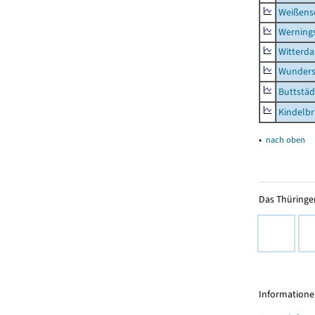
Weißense
Werning
Witterda
Wunders
Buttstäd
Kindelb
▴
nach oben
Das Thüringer
Informationen