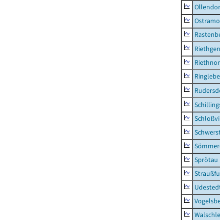
Ollendor
Ostramo
Rastenbe
Riethge
Riethno
Ringleb
Rudersd
Schillin
Schloßv
Schwers
Sömmerd
Sprötau
Straußfu
Udested
Vogelsb
Walschl