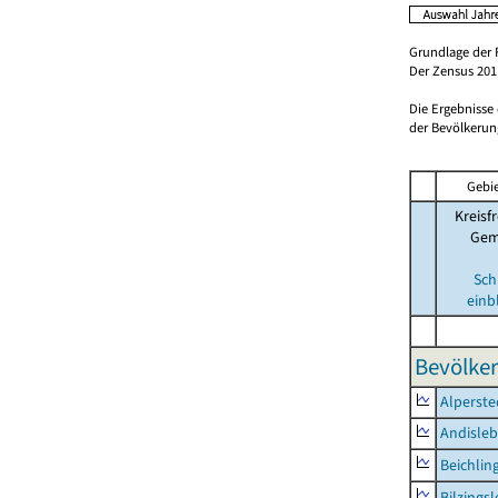
Grundlage der 
Der Zensus 2011
Die Ergebnisse
der Bevölkerung
Gebie
Kreisfr
Gem
Sch
einb
Bevölker
Alperste
Andisle
Beichlin
Bilzings