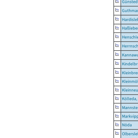
Günsted
Guthma
Hardisl
Haßlebe
Henschl
Herrnsc
Kannawu
Kindelbr
Kleinbr
Kleinmö
Kleinne
Kölleda,
Mannste
Markvip
Nöda
Olbersl