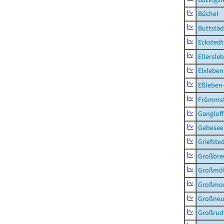
Büchel
Buttstäd
Eckstedt
Ellersle
Elxleben
Eßleben
Frömms
Ganglof
Gebesee,
Griefste
Großbr
Großmö
Großmo
Großne
Großrud