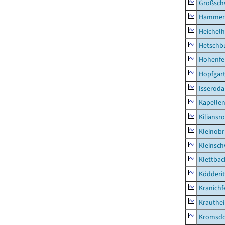
Großsc
Hammer
Heichel
Hetschb
Hohenfe
Hopfgar
Isseroda
Kapellen
Kiliansr
Kleinobr
Kleinsc
Klettbac
Ködderit
Kranichf
Krauthe
Kromsdo