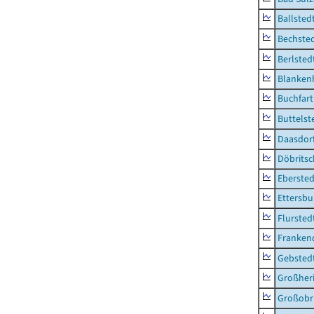
Ballsted
Bechsted
Berlsted
Blankenh
Buchfart
Buttelst
Daasdorf
Döbrits
Ebersted
Ettersbu
Flursted
Franken
Gebsted
Großher
Großobr