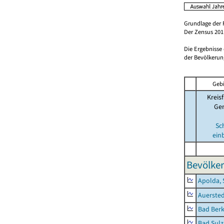
Grundlage der 
Der Zensus 2011
Die Ergebnisse
der Bevölkerung
Gebi
Kreisf
Ge
Sc
ein
Bevölker
Apolda, 
Auerste
Bad Berk
Bad Sulz