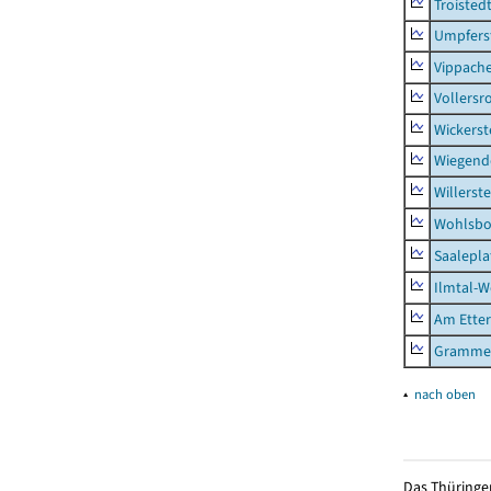
Troisted
Umpfers
Vippach
Vollersr
Wickerst
Wiegend
Willerst
Wohlsbo
Saalepla
Ilmtal-W
Am Ette
Gramme
▴
nach oben
Das Thüringer