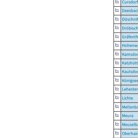
Cursdorf
Deesbac
Döschni
Dröbisc
Gräfenth
Hohenwa
Kamsdor
Katzhüt
Kaulsdor
Königsee
Lehesten
Lichte
Mellenb
Meura
Meuselb
Oberhai