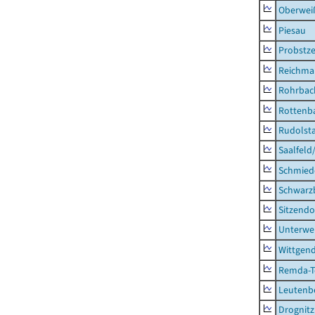
Oberweiß
Piesau
Probstze
Reichma
Rohrbac
Rottenb
Rudolsta
Saalfeld
Schmied
Schwarz
Sitzendo
Unterwe
Wittgend
Remda-Te
Leutenbe
Drognitz