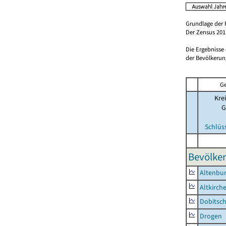
Grundlage der 
Der Zensus 2011
Die Ergebnisse
der Bevölkerung
Ge
Krei
G
Schlüs
Bevölker
Altenbur
Altkirch
Dobitsc
Drogen