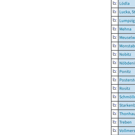
Lödla
Lucka, S
Lumpzig
Mehna
Meuselwi
Monstab
Nobitz
Nöbdeni
Ponitz
Posterst
Rositz
Schmölln
Starken
Thonha
Treben
Vollmer