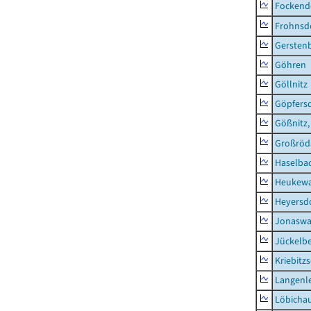
Fockend
Frohnsd
Gersten
Göhren
Göllnitz
Göpfers
Gößnitz,
Großröd
Haselba
Heukewa
Heyersd
Jonaswa
Jückelb
Kriebitz
Langenl
Löbicha