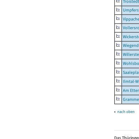
Troisted
Umpfers
Vippach
Vollersr
Wickerst
Wiegend
Willerst
Wohlsbo
Saalepla
Ilmtal-W
Am Ette
Gramme
▴
nach oben
Das Thüringer