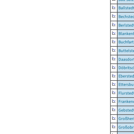
Ballsted
Bechsted
Berlsted
Blankenh
Buchfart
Buttelst
Daasdorf
Döbrits
Ebersted
Ettersbu
Flursted
Franken
Gebsted
Großher
Großobr