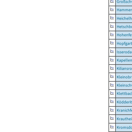
Großsc
Hammer
Heichel
Hetschb
Hohenfe
Hopfgar
Isseroda
Kapellen
Kiliansr
Kleinobr
Kleinsc
Klettbac
Ködderit
Kranichf
Krauthe
Kromsdo