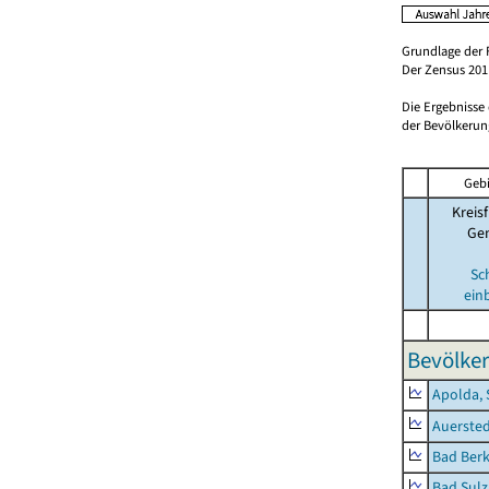
Grundlage der 
Der Zensus 2011
Die Ergebnisse
der Bevölkerung
Gebi
Kreisf
Ge
Sc
ein
Bevölker
Apolda, 
Auerste
Bad Berk
Bad Sulz