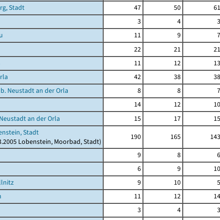
rg, Stadt
47
50
6
3
4
u
11
9
22
21
2
a
11
12
1
rla
42
38
3
 b. Neustadt an der Orla
8
8
14
12
1
 Neustadt an der Orla
15
17
1
nstein, Stadt
190
165
14
03.2005 Lobenstein, Moorbad, Stadt)
9
8
6
9
1
lnitz
9
10
h
11
12
1
3
4