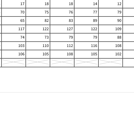
8
17
18
18
14
12
4
70
75
76
77
79
4
65
82
83
89
90
2
117
122
127
122
109
7
74
73
79
79
88
0
103
110
112
116
108
7
106
105
108
105
102