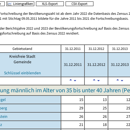
Fortschreibung der Bevölkerungszahl ist ab dem Jahr 2022 die Datenbasis des Zensus 2
 mit Stichtag 09.05.2011 bildete für die Jahre 2011 bis 2021 die Fortschreibungsbasis.
 der Berichtsjahre 2022 und 2023 der Bevölkerungsfortschreibung auf Basis des Zensu
sfortschreibung auf Basis des Zensus 2022 revidiert.
Gebietsstand
31.12.2011
31.12.2012
31.12.2013
Kreisfreie Stadt
Gemeinde
31.12.2011
31.12.2012
31.12.2013
Schlüssel einblenden
ung männlich im Alter von 35 bis unter 40 Jahren (P
ügel
15
13
1
berg
29
25
2
tein
26
26
2
tz
21
18
2