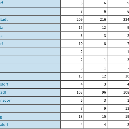
rf
3
6
7
6
Stadt
209
216
23
tz
15
12
da
3
3
rf
10
8
2
-
2
1
3
1
13
12
1
dorf
4
3
Stadt
103
96
10
nsdorf
5
3
7
9
1
g
13
15
1
sdorf
4
4