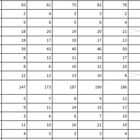
1
65
61
75
82
78
3
2
4
3
3
2
7
9
8
5
6
4
1
18
20
19
20
21
3
18
17
18
17
13
8
39
43
45
46
50
7
8
12
11
15
17
0
8
6
10
12
10
5
12
12
13
10
8
3
147
173
187
190
186
6
5
7
8
9
12
0
9
11
14
15
17
5
3
6
6
7
10
4
11
10
16
21
19
3
4
5
3
3
4