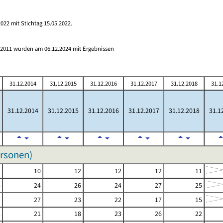
022 mit Stichtag 15.05.2022.
s 2011 wurden am 06.12.2024 mit Ergebnissen
31.12.2014
31.12.2015
31.12.2016
31.12.2017
31.12.2018
31.1
31.12.2014
31.12.2015
31.12.2016
31.12.2017
31.12.2018
31.1
ersonen)
2
10
12
12
12
11
5
24
26
24
27
25
7
27
23
22
17
15
2
21
18
23
26
22