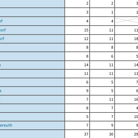
2
2
3
1
rf
4
4
orf
15
11
1
orf
12
11
1
8
8
8
6
h
14
11
1
11
11
1
6
5
z
9
5
z
7
11
1
8
7
5
7
1
ereuth
7
9
37
30
2