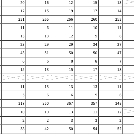
8
20
16
12
15
13
8
12
15
19
17
14
5
231
265
266
260
253
8
11
6
11
10
11
8
13
13
12
9
6
4
23
29
29
34
27
4
43
51
50
50
47
6
6
6
8
8
7
6
15
13
15
17
18
0
11
13
13
13
11
4
5
6
6
5
6
9
317
350
367
357
348
7
10
10
13
11
12
1
2
2
3
3
2
6
38
42
50
54
52