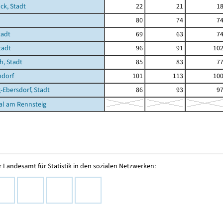
ck, Stadt
22
21
1
80
74
7
tadt
69
63
7
tadt
96
91
10
, Stadt
85
83
7
dorf
101
113
10
-Ebersdorf, Stadt
86
93
9
al am Rennsteig
 Landesamt für Statistik in den sozialen Netzwerken: