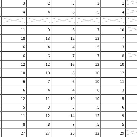
3
3
2
3
3
1
1
4
4
6
5
4
1
11
9
6
7
10
8
18
13
12
13
7
8
6
4
4
5
3
5
6
6
7
7
8
4
12
12
16
12
10
1
10
10
8
10
12
7
6
7
6
10
11
6
6
4
4
6
3
6
12
11
10
10
5
4
5
3
3
5
6
0
11
12
14
12
9
9
8
8
7
5
5
9
27
27
25
32
29