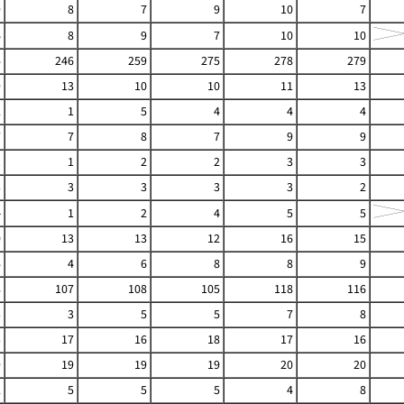
9
8
7
9
10
7
6
8
9
7
10
10
4
246
259
275
278
279
9
13
10
10
11
13
2
1
5
4
4
4
7
7
8
7
9
9
1
1
2
2
3
3
3
3
3
3
3
2
-
1
2
4
5
5
0
13
13
12
16
15
4
4
6
8
8
9
8
107
108
105
118
116
3
3
5
5
7
8
3
17
16
18
17
16
9
19
19
19
20
20
2
5
5
5
4
8