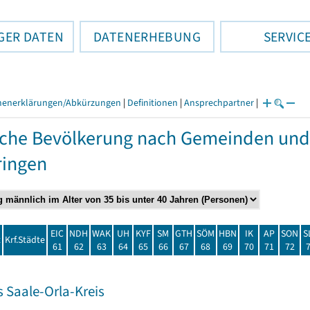
GER DATEN
DATENERHEBUNG
SERVIC
henerklärungen/Abkürzungen
|
Definitionen
|
Ansprechpartner
|
che Bevölkerung nach Gemeinden und
ringen
EIC
NDH
WAK
UH
KYF
SM
GTH
SÖM
HBN
IK
AP
SON
S
t
Krf.Städte
61
62
63
64
65
66
67
68
69
70
71
72
 Saale-Orla-Kreis