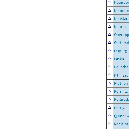
Neundorf
Neundorf
Neustadt
Nimritz
Oberopp
Oettersd
Oppurg
Paska
Peusche
Pillingsd
Plothen
Pörmitz
Pößneck,
Pottiga
Quaschw
Ranis, S