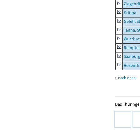
Ziegenrü
Krölpa
Gefell, S
Tanna, S
Wurzbach
Rempten
Saalburg
Rosenth
▴
nach oben
Das Thüringer