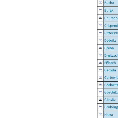
Bucha
Burgk
Chursdo
Crispend
Dittersd
Döbritz
Dreba
Dreitzsc
Eßbach
Geroda
Gertewit
Görkwit
Göschitz
Gössitz
Grobeng
Harra