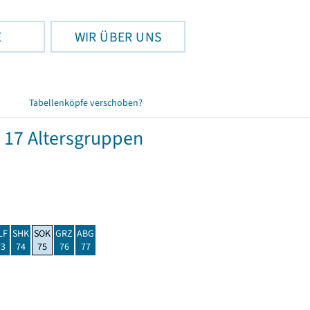
E
WIR ÜBER UNS
Tabellenköpfe verschoben?
 17 Altersgruppen
LF
SHK
SOK
GRZ
ABG
73
74
75
76
77