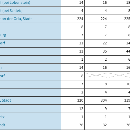
 (bei Lobenstein)
14
16
1
 (bei Schleiz)
4
4
 an der Orla, Stadt
224
224
22
8
7
urg
7
7
orf
21
22
2
33
35
4
1
2
n
14
16
1
orf
8
7
8
1
2
4
 Stadt
320
304
31
12
9
itz
1
1
tadt
36
32
3