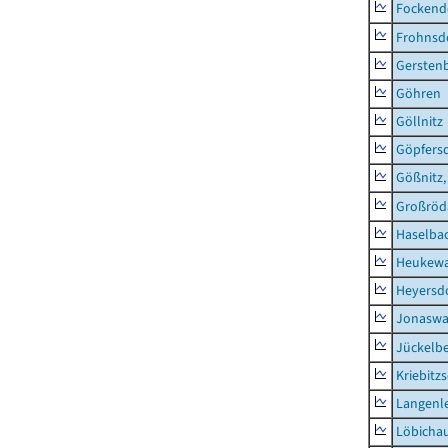
Fockend
Frohnsd
Gersten
Göhren
Göllnitz
Göpfers
Gößnitz,
Großröd
Haselba
Heukewa
Heyersd
Jonaswa
Jückelb
Kriebitz
Langenl
Löbicha