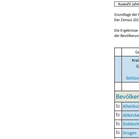
Grundlage der 
Der Zensus 2011
Die Ergebnisse
der Bevölkerung
Ge
Krei
G
Schlüs
Bevölker
Altenbur
Altkirch
Dobitsc
Drogen