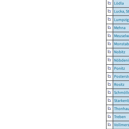
Lödla
Lucka, S
Lumpzig
Mehna
Meuselwi
Monstab
Nobitz
Nöbdeni
Ponitz
Posterst
Rositz
Schmölln
Starken
Thonha
Treben
Vollmer