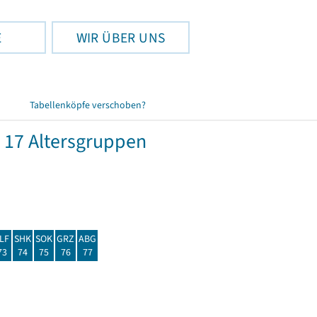
E
WIR ÜBER UNS
Tabellenköpfe verschoben?
 17 Altersgruppen
LF
SHK
SOK
GRZ
ABG
73
74
75
76
77