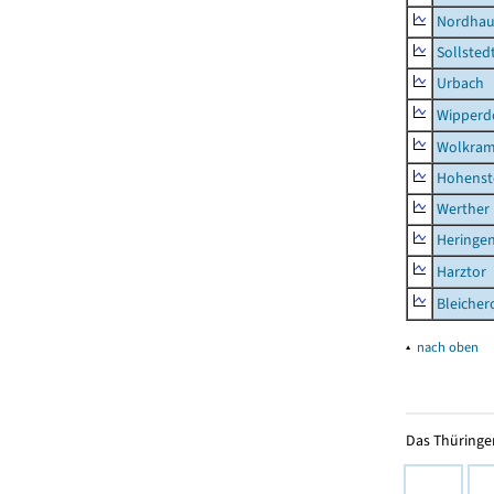
Nordhau
Sollsted
Urbach
Wipperd
Wolkram
Hohenst
Werther
Heringen
Harztor
Bleicher
▴
nach oben
Das Thüringer