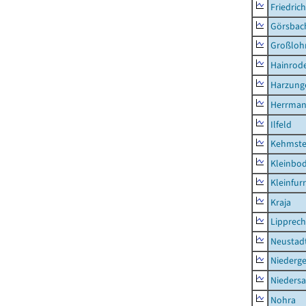
Friedric
Görsbac
Großloh
Hainrode
Harzung
Herrman
Ilfeld
Kehmste
Kleinbo
Kleinfur
Kraja
Lipprec
Neustad
Niederg
Nieders
Nohra