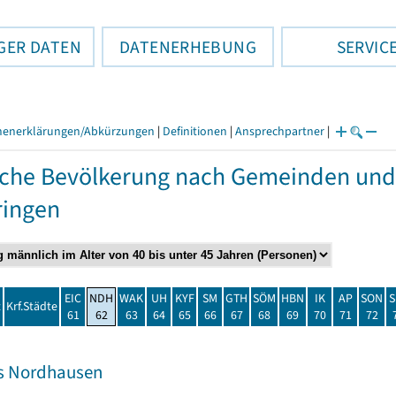
GER DATEN
DATENERHEBUNG
SERVIC
henerklärungen/Abkürzungen
|
Definitionen
|
Ansprechpartner
|
che Bevölkerung nach Gemeinden und
ringen
EIC
NDH
WAK
UH
KYF
SM
GTH
SÖM
HBN
IK
AP
SON
S
t
Krf.Städte
61
62
63
64
65
66
67
68
69
70
71
72
s Nordhausen