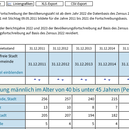
Fortschreibung der Bevölkerungszahl ist ab dem Jahr 2022 die Datenbasis des Zensus 2
 mit Stichtag 09.05.2011 bildete für die Jahre 2011 bis 2021 die Fortschreibungsbasis.
 der Berichtsjahre 2022 und 2023 der Bevölkerungsfortschreibung auf Basis des Zensu
sfortschreibung auf Basis des Zensus 2022 revidiert.
ietsstand
31.12.2011
31.12.2012
31.12.2013
31.12.2014
31.1
freie Stadt
emeinde
31.12.2011
31.12.2012
31.12.2013
31.12.2014
31.1
el einblenden
ung männlich im Alter von 40 bis unter 45 Jahren (P
ode, Stadt
256
257
240
215
z
13
10
8
7
Stadt
205
207
194
182
de
5
4
5
4