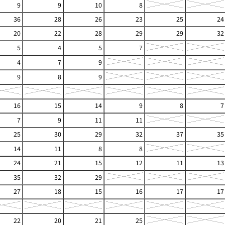
9
9
10
8
36
28
26
23
25
24
20
22
28
29
29
32
5
4
5
7
4
7
9
9
8
9
16
15
14
9
8
7
7
9
11
11
25
30
29
32
37
35
14
11
8
8
24
21
15
12
11
13
35
32
29
27
18
15
16
17
17
22
20
21
25