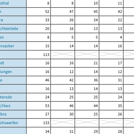
hsthal
8
8
10
11
h
52
47
45
42
ra
33
26
24
22
/Hainleite
20
16
13
13
en
8
5
5
4
nsacker
15
14
14
16
113
dt
16
16
21
17
dungen
16
12
14
12
ra
46
42
36
31
16
13
14
13
hterode
24
25
25
24
t/Harz
53
46
44
35
ebra
27
30
25
26
achswerfen
133
34
31
29
28