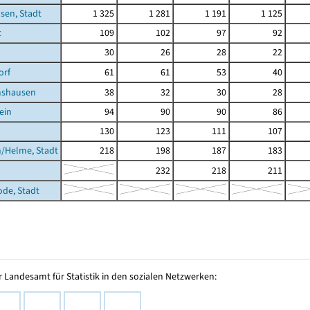
sen, Stadt
1 325
1 281
1 191
1 125
t
109
102
97
92
30
26
28
22
orf
61
61
53
40
shausen
38
32
30
28
ein
94
90
90
86
130
123
111
107
/Helme, Stadt
218
198
187
183
232
218
211
ode, Stadt
 Landesamt für Statistik in den sozialen Netzwerken: