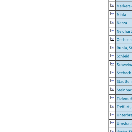
Merkers-
Mihla
Nazza
Neidhar
Oechsen
Ruhla, S
Schleid
Schwein
Seebach
Stadtlen
Steinba
Tiefenor
Treffurt,
Unterbr
Urnshau
Vacha, S