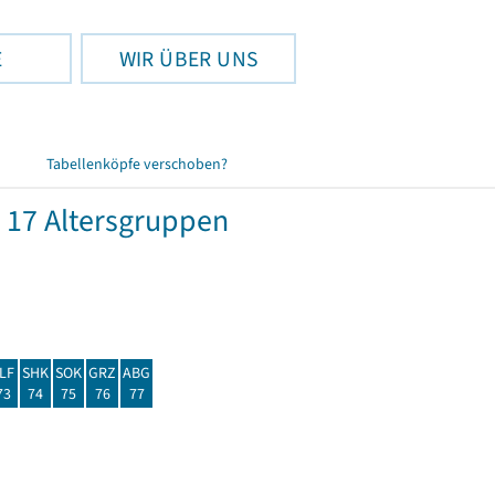
E
WIR ÜBER UNS
Tabellenköpfe verschoben?
 17 Altersgruppen
LF
SHK
SOK
GRZ
ABG
73
74
75
76
77