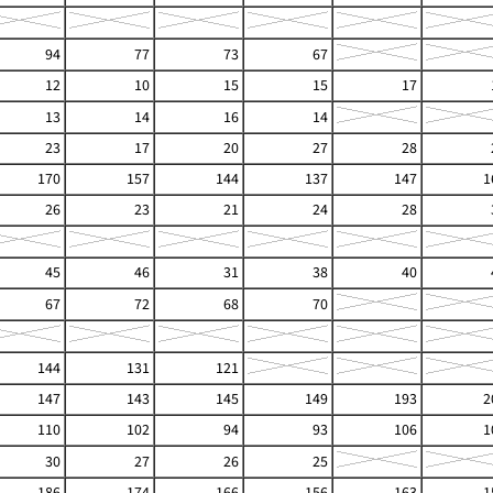
94
77
73
67
12
10
15
15
17
13
14
16
14
23
17
20
27
28
170
157
144
137
147
1
26
23
21
24
28
45
46
31
38
40
67
72
68
70
144
131
121
147
143
145
149
193
2
110
102
94
93
106
1
30
27
26
25
186
174
166
156
163
1