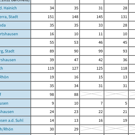
d. Hainich
34
35
31
28
rra, Stadt
151
148
145
131
oda
35
35
33
28
rtshausen
16
10
11
10
55
53
46
45
g, Stadt
89
90
99
93
rshausen
39
47
42
36
ch
119
127
125
118
/Rhön
19
16
15
13
35
34
31
31
f
98
88
usen
9
10
7
5
shausen
24
23
22
21
sen a.d. Suhl
14
13
16
19
ch/Rhön
30
29