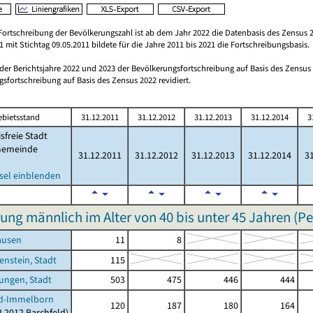
Fortschreibung der Bevölkerungszahl ist ab dem Jahr 2022 die Datenbasis des Zensus 2
 mit Stichtag 09.05.2011 bildete für die Jahre 2011 bis 2021 die Fortschreibungsbasis.
 der Berichtsjahre 2022 und 2023 der Bevölkerungsfortschreibung auf Basis des Zensu
sfortschreibung auf Basis des Zensus 2022 revidiert.
ebietsstand
31.12.2011
31.12.2012
31.12.2013
31.12.2014
3
isfreie Stadt
Gemeinde
31.12.2011
31.12.2012
31.12.2013
31.12.2014
31
sel einblenden
ung männlich im Alter von 40 bis unter 45 Jahren (P
ausen
11
8
enstein, Stadt
115
ungen, Stadt
503
475
446
444
ld-Immelborn
120
187
180
164
2.2012 Barchfeld)