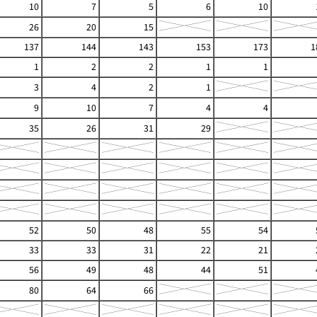
10
7
5
6
10
26
20
15
137
144
143
153
173
1
1
2
2
1
1
3
4
2
1
9
10
7
4
4
35
26
31
29
52
50
48
55
54
33
33
31
22
21
56
49
48
44
51
80
64
66