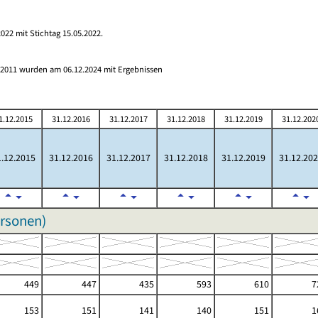
022 mit Stichtag 15.05.2022.
s 2011 wurden am 06.12.2024 mit Ergebnissen
1.12.2015
31.12.2016
31.12.2017
31.12.2018
31.12.2019
31.12.202
.12.2015
31.12.2016
31.12.2017
31.12.2018
31.12.2019
31.12.20
ersonen)
449
447
435
593
610
7
153
151
141
140
151
1