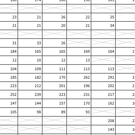
23
21
26
22
25
21
21
20
21
34
31
33
26
184
165
165
169
164
1
12
10
12
13
104
109
111
113
113
185
182
170
262
291
3
223
212
201
196
202
2
252
239
223
231
217
2
147
144
157
170
162
1
105
98
89
93
208
2
143
1