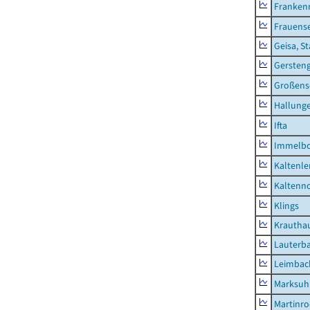
Franken
Frauens
Geisa, S
Gersten
Großens
Hallung
Ifta
Immelb
Kaltenle
Kaltenno
Klings
Krautha
Lauterb
Leimbac
Marksuh
Martinr