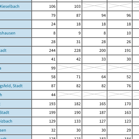
Kieselbach
106
103
79
87
94
96
24
18
18
18
tshausen
8
9
8
10
28
31
28
26
tadt
244
228
200
191
41
42
33
30
a
99
58
71
64
52
gsfeld, Stadt
87
82
82
76
ch
44
t
193
182
165
170
 Stadt
199
190
187
163
eizbach
129
133
127
123
sen
32
30
30
29
tadt
128
123
183
184