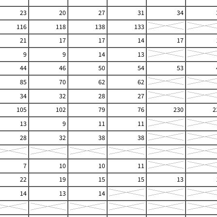
23
20
27
31
34
116
118
138
133
21
17
17
14
17
9
9
14
13
44
46
50
54
53
85
70
62
62
34
32
28
27
105
102
79
76
230
2
13
9
11
11
28
32
38
38
7
10
10
11
22
19
15
15
13
14
13
14