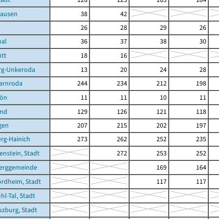
hausen
38
42
26
28
29
26
hal
36
37
38
30
tt
18
16
rg-Unkeroda
13
20
24
28
arnroda
244
234
212
198
hön
11
11
10
11
und
129
126
121
118
gen
207
215
202
197
rg-Hainich
273
262
252
235
enstein, Stadt
272
253
252
erggemeinde
169
164
rdheim, Stadt
117
117
hl-Tal, Stadt
zburg, Stadt