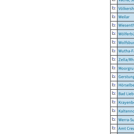
Völkers
Weilar
Wiesent
Wölferbü
Wolfsbu
Wutha-F
Zella/R
Moorgr
Gerstun
Hörselbe
Bad Lieb
Krayenb
Kaltenno
Werra-Su
Amt Creu