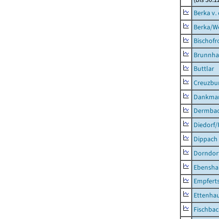
Berka v. 
Berka/We
Bischofr
Brunnha
Buttlar
Creuzbur
Dankma
Dermba
Diedorf
Dippach
Dorndor
Ebensha
Empfert
Ettenhau
Fischba