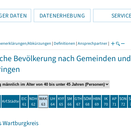
GER DATEN
DATENERHEBUNG
SERVIC
henerklärungen/Abkürzungen
|
Definitionen
|
Ansprechpartner
|
che Bevölkerung nach Gemeinden und
ringen
EIC
NDH
WAK
UH
KYF
SM
GTH
SÖM
HBN
IK
AP
SON
S
t
Krf.Städte
61
62
63
64
65
66
67
68
69
70
71
72
s Wartburgkreis