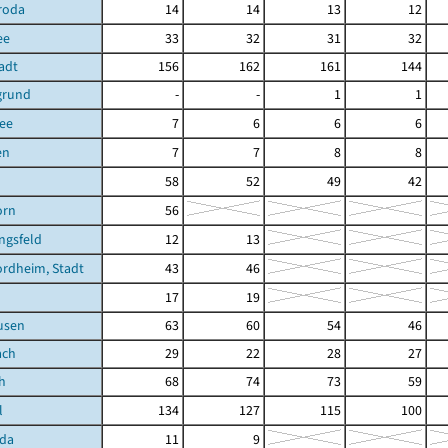
roda
14
14
13
12
ee
33
32
31
32
tadt
156
162
161
144
grund
-
-
1
1
ee
7
6
6
6
en
7
7
8
8
58
52
49
42
orn
56
ngsfeld
12
13
rdheim, Stadt
43
46
17
19
usen
63
60
54
46
ach
29
22
28
27
h
68
74
73
59
l
134
127
115
100
oda
11
9