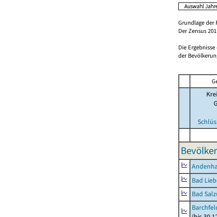
Grundlage der 
Der Zensus 2011
Die Ergebnisse
der Bevölkerung
G
Kre
Schlüs
Bevölker
Andenh
Bad Lieb
Bad Salz
Barchfe
(bis 30.1