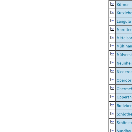
Körner
Kutzleb
Langula
Marolte
Mittels
Mühlhau
Mülvers
Neunhei
Niederdo
Oberdor
Obermeh
Oppersh
Rodeber
Schlothe
Schönst
Sundha