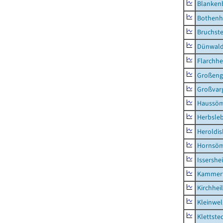
Blanken
Bothenh
Bruchst
Dünwal
Flarchh
Großeng
Großvar
Haussö
Herbsle
Heroldi
Hornsö
Issershe
Kammerf
Kirchhei
Kleinwe
Klettste