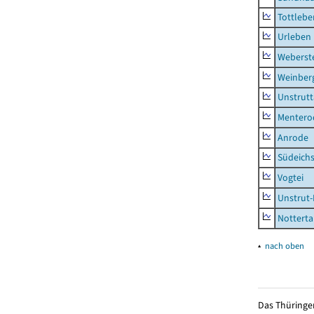
Tottlebe
Urleben
Weberst
Weinber
Unstrutt
Mentero
Anrode
Südeichs
Vogtei
Unstrut-
Notterta
▴
nach oben
Das Thüringer