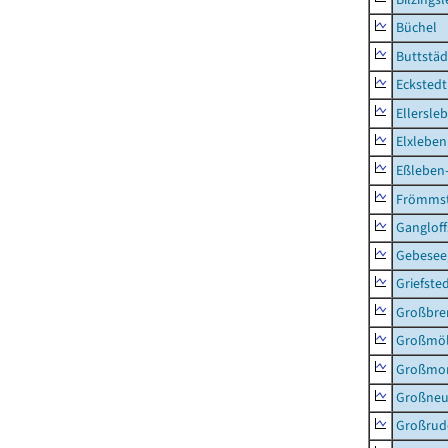
Büchel
Buttstäd
Eckstedt
Ellersle
Elxleben
Eßleben
Frömms
Ganglof
Gebesee,
Griefste
Großbr
Großmö
Großmo
Großne
Großrud