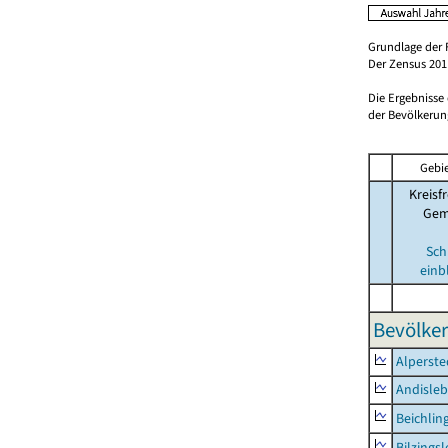
Grundlage der 
Der Zensus 2011
Die Ergebnisse
der Bevölkerung
Gebie
Kreisfr
Gem
Sch
einb
Bevölker
Alperste
Andisle
Beichlin
Bilzings