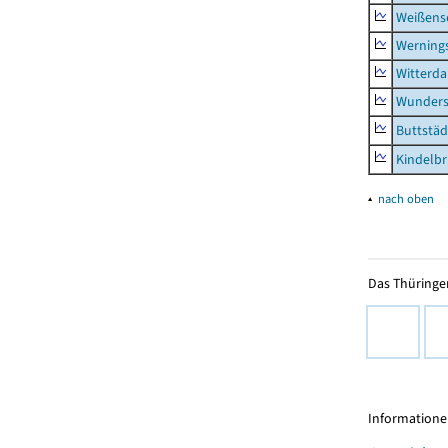
Weißense
Werning
Witterda
Wunders
Buttstäd
Kindelb
▴
nach oben
Das Thüringer
Informationen