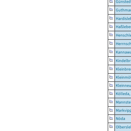
Günsted
Guthma
Hardisl
Haßlebe
Henschl
Herrnsc
Kannawu
Kindelbr
Kleinbr
Kleinmö
Kleinne
Kölleda,
Mannste
Markvip
Nöda
Olbersl