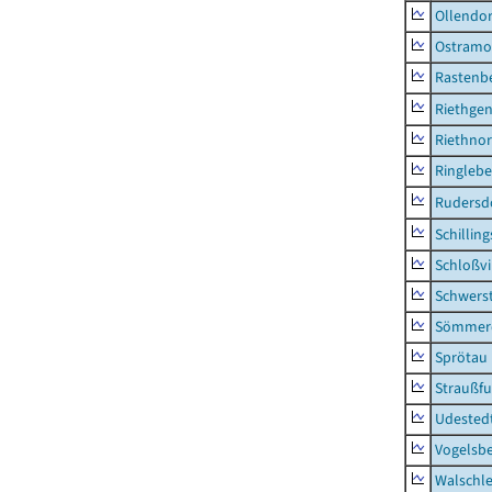
Ollendor
Ostramo
Rastenbe
Riethge
Riethno
Ringleb
Rudersd
Schillin
Schloßv
Schwers
Sömmerd
Sprötau
Straußfu
Udested
Vogelsb
Walschl