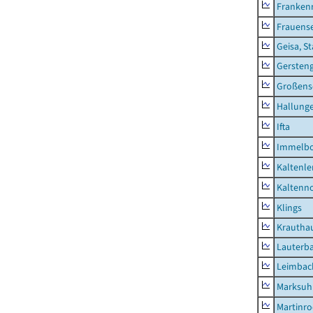
Franken
Frauens
Geisa, S
Gersten
Großens
Hallung
Ifta
Immelb
Kaltenle
Kaltenno
Klings
Krautha
Lauterb
Leimbac
Marksuh
Martinr