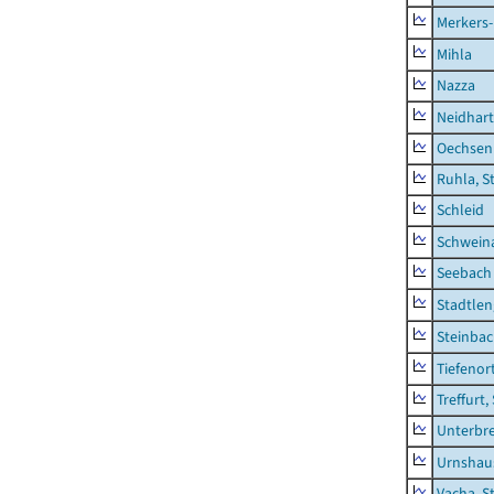
Merkers-
Mihla
Nazza
Neidhar
Oechsen
Ruhla, S
Schleid
Schwein
Seebach
Stadtlen
Steinba
Tiefenor
Treffurt,
Unterbr
Urnshau
Vacha, S