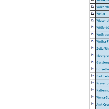
Völkers
Weilar
Wiesent
Wölferbü
Wolfsbu
Wutha-F
Zella/R
Moorgr
Gerstun
Hörselbe
Bad Lieb
Krayenb
Kaltenno
Werra-Su
Amt Creu