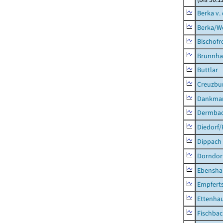
Berka v. 
Berka/We
Bischofr
Brunnha
Buttlar
Creuzbur
Dankma
Dermba
Diedorf
Dippach
Dorndor
Ebensha
Empfert
Ettenhau
Fischba