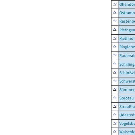
Ollendor
Ostramo
Rastenbe
Riethge
Riethno
Ringleb
Rudersd
Schillin
Schloßv
Schwers
Sömmerd
Sprötau
Straußfu
Udested
Vogelsb
Walschl