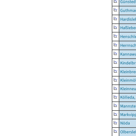
Günsted
Guthma
Hardisl
Haßlebe
Henschl
Herrnsc
Kannawu
Kindelbr
Kleinbr
Kleinmö
Kleinne
Kölleda,
Mannste
Markvip
Nöda
Olbersl