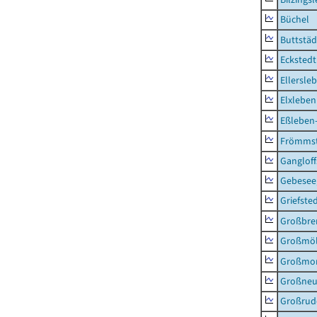
Büchel
Buttstäd
Eckstedt
Ellersle
Elxleben
Eßleben
Frömms
Ganglof
Gebesee,
Griefste
Großbr
Großmö
Großmo
Großne
Großrud