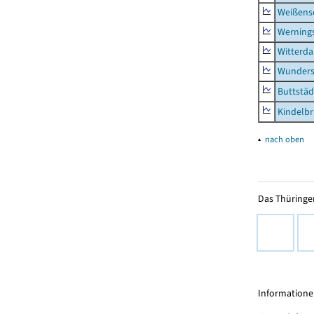
Weißense
Werning
Witterda
Wunders
Buttstäd
Kindelb
▴
nach oben
Das Thüringer
Informationen