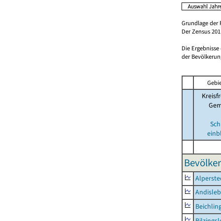
Grundlage der 
Der Zensus 2011
Die Ergebnisse
der Bevölkerung
Gebie
Kreisfr
Gem
Sch
einb
Bevölker
Alperste
Andisle
Beichlin
Bilzings