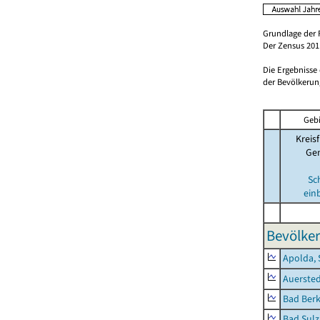
Grundlage der 
Der Zensus 2011
Die Ergebnisse
der Bevölkerung
Gebi
Kreisf
Ge
Sc
ein
Bevölker
Apolda, 
Auerste
Bad Berk
Bad Sulz