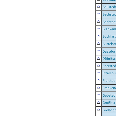
Ballsted
Bechsted
Berlsted
Blankenh
Buchfart
Buttelst
Daasdorf
Döbrits
Ebersted
Ettersbu
Flursted
Franken
Gebsted
Großher
Großobr