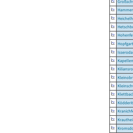
Großsc
Hammer
Heichel
Hetschb
Hohenfe
Hopfgar
Isseroda
Kapellen
Kiliansr
Kleinobr
Kleinsc
Klettbac
Ködderit
Kranichf
Krauthe
Kromsdo