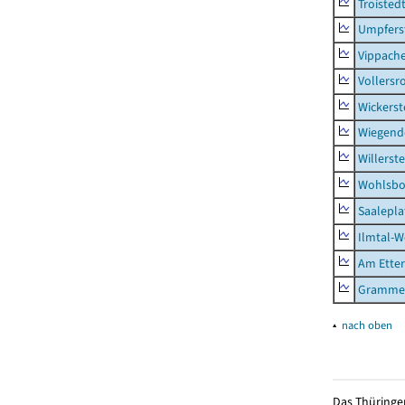
Troisted
Umpfers
Vippach
Vollersr
Wickerst
Wiegend
Willerst
Wohlsbo
Saalepla
Ilmtal-W
Am Ette
Gramme
▴
nach oben
Das Thüringer