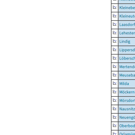
Kleinebe
Kleineut
Laasdorf
Leheste
Lindig
Lippers
Löbersc
Mertend
Meuseb
Milda
Möckern
Mörsdor
Nausnitz
Neueng
Oberbod
Orlamün