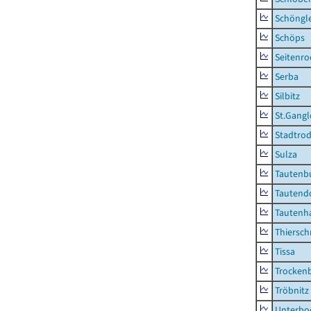
Schöngl
Schöps
Seitenro
Serba
Silbitz
St.Gangl
Stadtrod
Sulza
Tautenb
Tautend
Tautenh
Thiersch
Tissa
Trocken
Tröbnitz
Unterbo