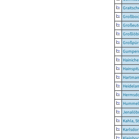
Graitsch
Großboc
Großeut
Großlöb
Großpür
Gumper
Hainich
Hainspit
Hartman
Heidela
Hermsdor
Hummel
Jenalöbn
Kahla, S
Karlsdor
Kleinbo