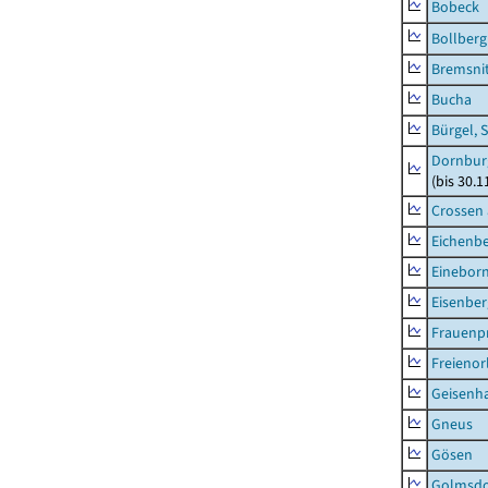
Bobeck
Bollberg
Bremsni
Bucha
Bürgel, 
Dornbur
(bis 30.
Crossen 
Eichenb
Einebor
Eisenber
Frauenpr
Freienor
Geisenh
Gneus
Gösen
Golmsdo