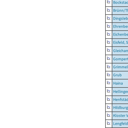
Bocksta
Brünn/T
Dingsle
Ehrenbe
Eichenb
Eisfeld, 
Gleicha
Gompert
Grimmel
Grub
Haina
Hellinge
Henfstä
Hildburg
Kloster 
Lengfeld