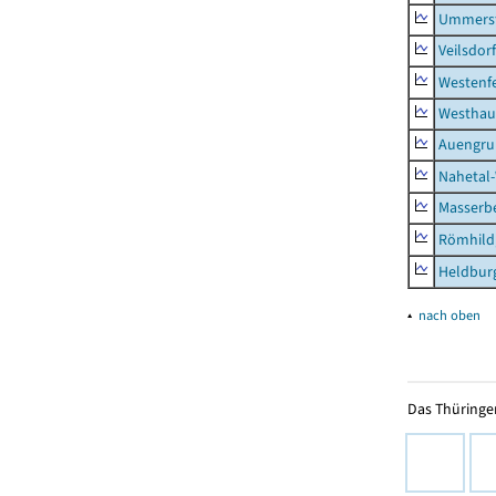
Ummerst
Veilsdorf
Westenf
Westhau
Auengr
Nahetal
Masserb
Römhild,
Heldburg
▴
nach oben
Das Thüringer