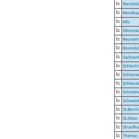
Marisfel
Mendha
Milz
Obersta
Reurieth
Römhild,
Sachsen
Schlecht
Schleus
Schleusi
Schmeh
Schweic
St.Bernh
St.Kilian
Straufha
Themar, 