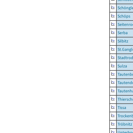
Schöngl
Schöps
Seitenro
Serba
Silbitz
St.Gangl
Stadtrod
Sulza
Tautenb
Tautend
Tautenh
Thiersch
Tissa
Trocken
Tröbnitz
Unterbo