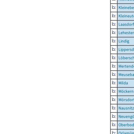
Kleinebe
Kleineut
Laasdorf
Leheste
Lindig
Lippers
Löbersc
Mertend
Meuseb
Milda
Möckern
Mörsdor
Nausnitz
Neueng
Oberbod
Orlamün