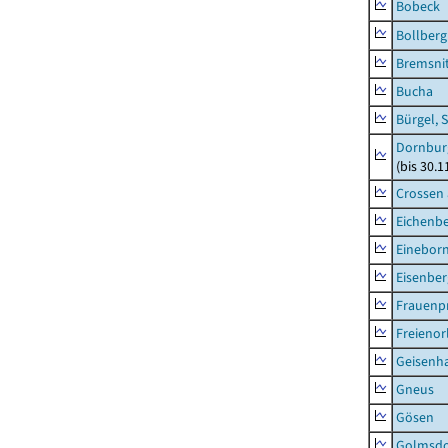
Bobeck
Bollberg
Bremsni
Bucha
Bürgel, 
Dornbur
(bis 30.
Crossen 
Eichenb
Einebor
Eisenber
Frauenpr
Freienor
Geisenh
Gneus
Gösen
Golmsdo