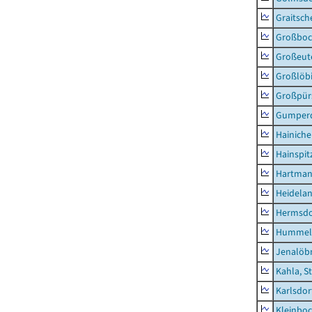
Graitsch
Großboc
Großeut
Großlöb
Großpür
Gumper
Hainich
Hainspit
Hartman
Heidela
Hermsdor
Hummel
Jenalöbn
Kahla, S
Karlsdor
Kleinbo