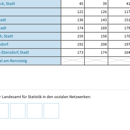
ck, Stadt
45
39
4
122
126
11
tadt
136
143
15
tadt
174
169
17
, Stadt
159
158
17
dorf
192
208
19
-Ebersdorf, Stadt
173
174
16
al am Rennsteig
 Landesamt für Statistik in den sozialen Netzwerken: