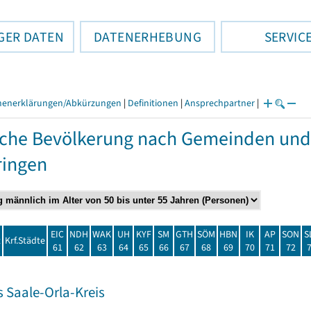
GER DATEN
DATENERHEBUNG
SERVIC
henerklärungen/Abkürzungen
|
Definitionen
|
Ansprechpartner
|
che Bevölkerung nach Gemeinden und
ringen
EIC
NDH
WAK
UH
KYF
SM
GTH
SÖM
HBN
IK
AP
SON
S
t
Krf.Städte
61
62
63
64
65
66
67
68
69
70
71
72
 Saale-Orla-Kreis