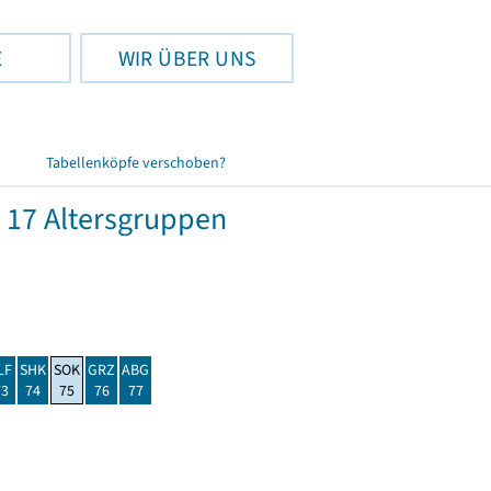
E
WIR ÜBER UNS
Tabellenköpfe verschoben?
 17 Altersgruppen
LF
SHK
SOK
GRZ
ABG
73
74
75
76
77