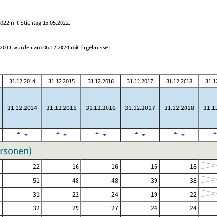
022 mit Stichtag 15.05.2022.
s 2011 wurden am 06.12.2024 mit Ergebnissen
31.12.2014
31.12.2015
31.12.2016
31.12.2017
31.12.2018
31.1
31.12.2014
31.12.2015
31.12.2016
31.12.2017
31.12.2018
31.1
ersonen)
0
22
16
16
16
18
4
51
48
48
39
38
2
31
22
24
19
22
2
32
29
27
24
24