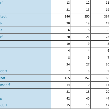
rf
13
12
1
21
15
1
Stadt
346
350
36
tz
20
19
1
da
6
6
rf
20
21
2
10
9
4
4
8
9
24
27
3
dorf
7
8
Stadt
165
157
16
nsdorf
14
10
1
21
18
2
g
42
40
4
sdorf
15
15
1