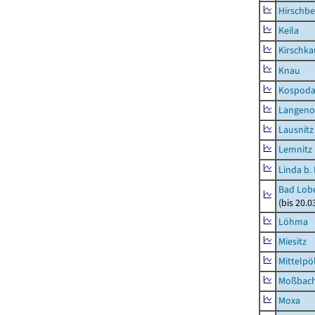
Hirschbe
Keila
Kirschka
Knau
Kospod
Langeno
Lausnitz
Lemnitz
Linda b.
Bad Lobe
(bis 20.
Löhma
Miesitz
Mittelpöl
Moßbac
Moxa