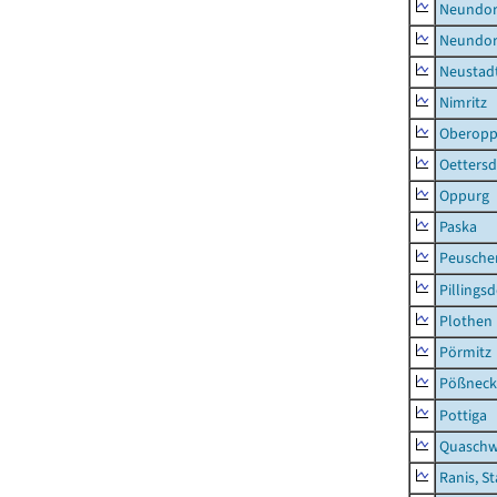
Neundorf
Neundorf
Neustadt
Nimritz
Oberopp
Oettersd
Oppurg
Paska
Peusche
Pillingsd
Plothen
Pörmitz
Pößneck,
Pottiga
Quaschw
Ranis, S