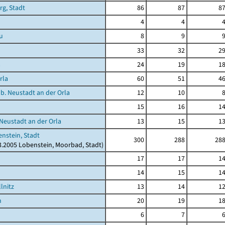
rg, Stadt
86
87
8
4
4
u
8
9
33
32
2
a
24
19
1
rla
60
51
4
 b. Neustadt an der Orla
12
10
15
16
1
 Neustadt an der Orla
13
15
1
nstein, Stadt
300
288
28
03.2005 Lobenstein, Moorbad, Stadt)
17
17
1
14
15
1
lnitz
13
14
1
h
20
19
1
6
7