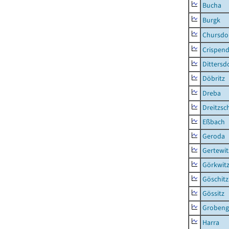
Bucha
Burgk
Chursdo
Crispend
Dittersd
Döbritz
Dreba
Dreitzsc
Eßbach
Geroda
Gertewit
Görkwit
Göschitz
Gössitz
Grobeng
Harra