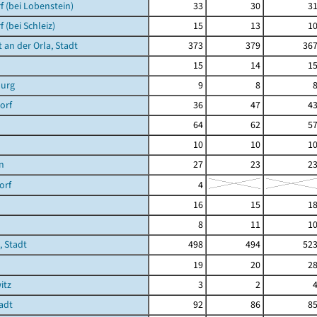
 (bei Lobenstein)
33
30
3
 (bei Schleiz)
15
13
1
 an der Orla, Stadt
373
379
36
15
14
1
urg
9
8
orf
36
47
4
64
62
5
10
10
1
n
27
23
2
orf
4
16
15
1
8
11
1
 Stadt
498
494
52
19
20
2
itz
3
2
tadt
92
86
8