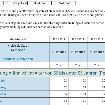
Fortschreibung der Bevölkerungszahl ist ab dem Jahr 2022 die Datenbasis des Zensus 2
 mit Stichtag 09.05.2011 bildete für die Jahre 2011 bis 2021 die Fortschreibungsbasis.
 der Berichtsjahre 2022 und 2023 der Bevölkerungsfortschreibung auf Basis des Zensu
sfortschreibung auf Basis des Zensus 2022 revidiert.
Gebietsstand
31.12.2011
31.12.2012
31.12.2013
Kreisfreie Stadt
Gemeinde
31.12.2011
31.12.2012
31.12.2013
Schlüssel einblenden
ung männlich im Alter von 50 bis unter 55 Jahren (P
ügel
24
24
2
berg
50
52
5
tein
37
34
3
tz
35
30
3