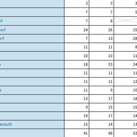
3
3
7
7
rf
7
8
orf
24
26
2
orf
7
13
2
11
11
10
10
1
h
18
23
2
11
11
1
11
11
1
z
11
9
1
z
13
17
1
9
15
1
19
17
1
ereuth
15
14
1
41
46
5