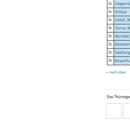
Ziegenrü
Krölpa
Gefell, S
Tanna, S
Wurzbach
Rempten
Saalburg
Rosenth
▴
nach oben
Das Thüringer