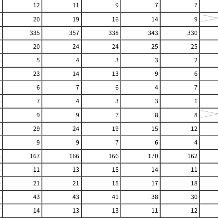
1
12
11
9
7
7
9
20
19
16
14
9
4
335
357
338
343
330
9
20
24
24
25
25
6
5
4
3
3
2
3
23
14
13
9
6
3
6
7
6
4
7
6
7
4
3
3
1
7
9
9
7
8
8
0
29
24
19
15
12
9
9
9
7
6
4
6
167
166
166
170
162
4
11
13
15
14
11
0
21
21
15
17
18
4
43
43
41
38
30
7
14
13
13
11
12