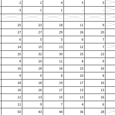
3
2
2
4
5
5
5
3
1
1
-
-
5
25
23
18
11
9
8
27
27
29
26
20
8
6
5
5
6
7
1
14
15
13
12
7
4
25
32
30
25
22
1
9
10
11
8
9
2
16
18
16
15
16
0
9
9
8
10
8
8
18
18
19
17
16
5
16
16
17
13
13
4
12
13
15
13
16
3
11
9
7
4
6
2
50
43
44
36
28