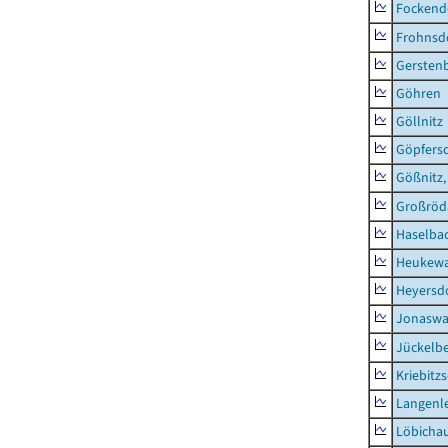
Fockend
Frohnsd
Gersten
Göhren
Göllnitz
Göpfers
Gößnitz,
Großröd
Haselba
Heukewa
Heyersd
Jonaswa
Jückelb
Kriebitz
Langenl
Löbicha