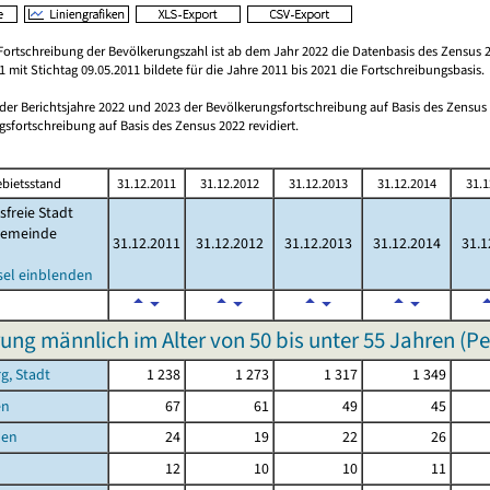
Fortschreibung der Bevölkerungszahl ist ab dem Jahr 2022 die Datenbasis des Zensus 2
 mit Stichtag 09.05.2011 bildete für die Jahre 2011 bis 2021 die Fortschreibungsbasis.
 der Berichtsjahre 2022 und 2023 der Bevölkerungsfortschreibung auf Basis des Zensu
sfortschreibung auf Basis des Zensus 2022 revidiert.
bietsstand
31.12.2011
31.12.2012
31.12.2013
31.12.2014
31.1
sfreie Stadt
emeinde
31.12.2011
31.12.2012
31.12.2013
31.12.2014
31.1
sel einblenden
ung männlich im Alter von 50 bis unter 55 Jahren (P
g, Stadt
1 238
1 273
1 317
1 349
en
67
61
49
45
hen
24
19
22
26
12
10
10
11