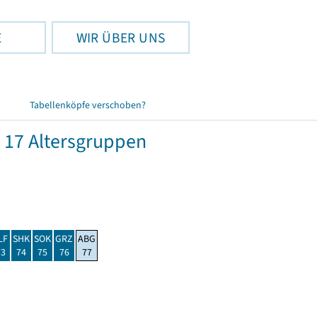
E
WIR ÜBER UNS
Tabellenköpfe verschoben?
 17 Altersgruppen
LF
SHK
SOK
GRZ
ABG
73
74
75
76
77