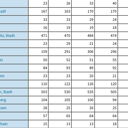
23
26
33
40
tadt
167
163
170
170
33
33
29
24
16
19
19
18
tz, Stadt
471
470
484
474
23
29
21
24
159
291
306
296
tz
50
52
51
55
84
93
89
92
ein
23
23
20
21
110
122
126
120
, Stadt
503
530
535
505
berg
104
105
100
94
usen
28
25
26
25
57
65
64
64
shain
15
13
13
18