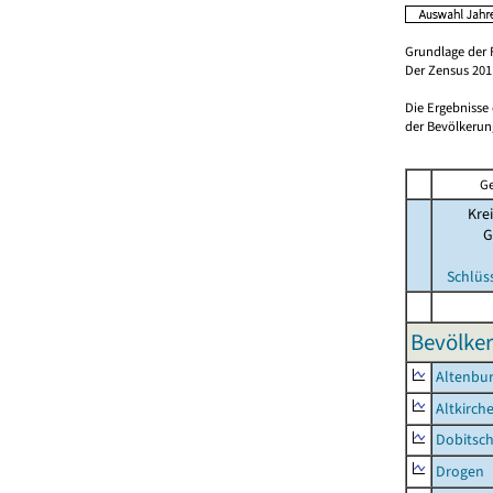
Grundlage der 
Der Zensus 2011
Die Ergebnisse
der Bevölkerung
Ge
Krei
G
Schlüs
Bevölker
Altenbur
Altkirch
Dobitsc
Drogen