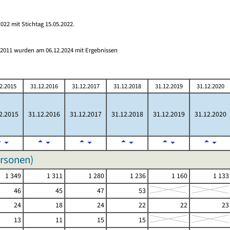
022 mit Stichtag 15.05.2022.
s 2011 wurden am 06.12.2024 mit Ergebnissen
2.2015
31.12.2016
31.12.2017
31.12.2018
31.12.2019
31.12.2020
2.2015
31.12.2016
31.12.2017
31.12.2018
31.12.2019
31.12.2020
ersonen)
1 349
1 311
1 280
1 236
1 160
1 133
46
45
47
53
24
18
24
22
22
23
13
11
15
15