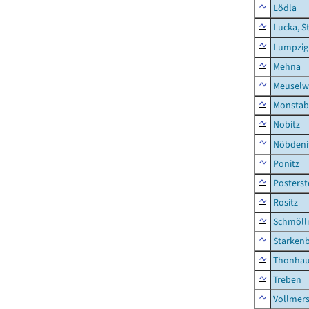
Lödla
Lucka, S
Lumpzig
Mehna
Meuselwi
Monstab
Nobitz
Nöbdeni
Ponitz
Posterst
Rositz
Schmölln
Starken
Thonha
Treben
Vollmer