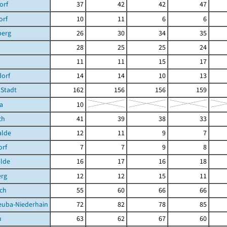
orf
37
42
42
47
orf
10
11
6
6
berg
26
30
34
35
28
25
25
24
11
11
15
17
dorf
14
14
10
13
 Stadt
162
156
156
159
a
10
ch
41
39
38
33
lde
12
11
9
7
orf
7
7
9
8
lde
16
17
16
18
erg
12
12
15
11
sch
55
60
66
66
euba-Niederhain
72
82
78
85
u
63
62
67
60