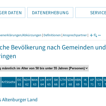
GER DATEN
DATENERHEBUNG
SERVIC
henerklärungen/Abkürzungen
|
Definitionen
|
Ansprechpartner
|
che Bevölkerung nach Gemeinden und
ringen
EIC
NDH
WAK
UH
KYF
SM
GTH
SÖM
HBN
IK
AP
SON
S
t
Krf.Städte
61
62
63
64
65
66
67
68
69
70
71
72
s Altenburger Land