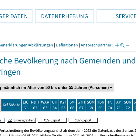
GER DATEN
DATENERHEBUNG
SERVIC
henerklärungen/Abkürzungen
|
Definitionen
|
Ansprechpartner
|
che Bevölkerung nach Gemeinden und
ringen
EIC
NDH
WAK
UH
KYF
SM
GTH
SÖM
HBN
IK
AP
SON
S
t
Krf.Städte
61
62
63
64
65
66
67
68
69
70
71
72
Fortschreibung der Bevölkerungszahl ist ab dem Jahr 2022 die Datenbasis des Zensus 2
 mit Stichtag 09.05.2011 bildete für die Jahre 2011 bis 2021 die Fortschreibungsbasis.