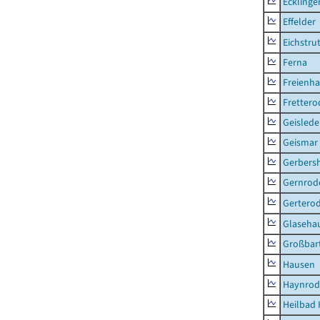
Ecklinge
Effelder
Eichstru
Ferna
Freienh
Frettero
Geisled
Geismar
Gerbers
Gernrod
Gertero
Glaseha
Großbart
Hausen
Haynrod
Heilbad 