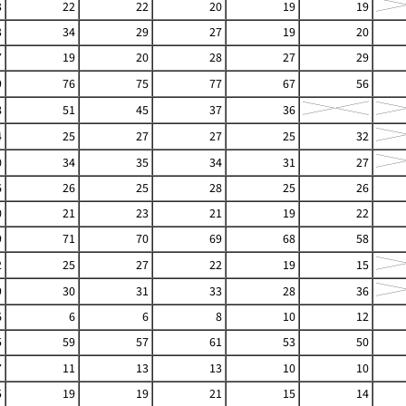
3
22
22
20
19
19
3
34
29
27
19
20
7
19
20
28
27
29
9
76
75
77
67
56
8
51
45
37
36
4
25
27
27
25
32
0
34
35
34
31
27
6
26
25
28
25
26
0
21
23
21
19
22
9
71
70
69
68
58
2
25
27
22
19
15
9
30
31
33
28
36
6
6
6
8
10
12
5
59
57
61
53
50
7
11
13
13
10
10
5
19
19
21
15
14