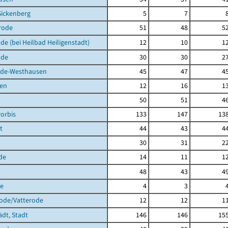
Sickenberg
5
7
rode
51
48
5
de (bei Heilbad Heiligenstadt)
12
10
1
lde
30
30
2
de-Westhausen
45
47
4
en
12
16
1
50
51
4
orbis
133
147
13
t
44
43
4
30
31
2
de
14
11
1
48
43
4
de
4
3
rode/Vatterode
12
12
1
ädt, Stadt
146
146
15