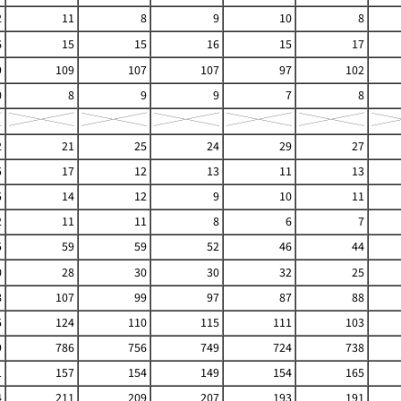
2
11
8
9
10
8
6
15
15
16
15
17
9
109
107
107
97
102
0
8
9
9
7
8
2
21
25
24
29
27
5
17
12
13
11
13
5
14
12
9
10
11
2
11
11
8
6
7
5
59
59
52
46
44
0
28
30
30
32
25
8
107
99
97
87
88
5
124
110
115
111
103
9
786
756
749
724
738
1
157
154
149
154
165
4
211
209
207
193
191