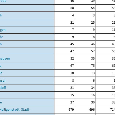
rode
46
39
4
58
54
5
th
4
3
21
25
2
agen
7
9
1
de
9
8
en
45
46
4
47
57
5
hausen
32
35
3
e
67
75
6
de
18
13
1
usen
8
6
loff
31
34
3
15
16
1
e
27
30
3
Heiligenstadt, Stadt
679
696
71