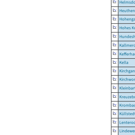
Helmsdo
Heuthen
Hoheng
Hohes K
Hundes
Kallmer
Kefferh
Kella
Kirchga
Kirchwor
Kleinbart
Kreuzeb
Kromba
Küllsted
Lentero
Lindewe