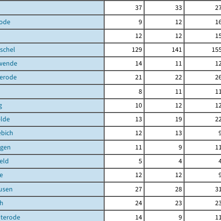
37
33
2
ode
9
12
1
12
12
1
schel
129
141
15
hwende
14
11
1
terode
21
22
2
8
11
1
g
10
12
1
elde
13
19
2
ebich
12
13
gen
11
9
1
eld
5
4
e
12
12
usen
27
28
3
ch
24
23
2
uterode
14
9
1