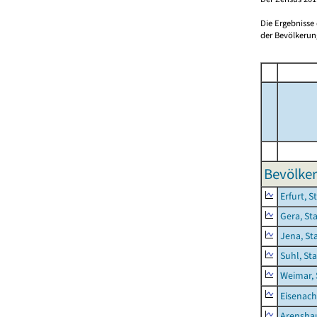
Die Ergebnisse
der Bevölkerung
Bevölker
Erfurt, S
Gera, St
Jena, St
Suhl, St
Weimar, 
Eisenach
Arensha