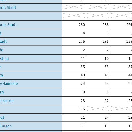
ädt, Stadt
ode, Stadt
280
288
29
z
4
3
Stadt
275
275
25
de
2
2
hsthal
11
10
1
h
55
55
5
ra
40
41
4
/Hainleite
24
24
2
en
8
8
nsacker
23
22
2
126
dt
21
24
2
dungen
11
11
1