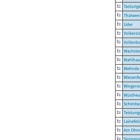
Tastung
Thalwen
Uder
Volkero
Vollenb
Wachste
Wahlhau
Wehnde
Wiesenfe
Wingero
Wüstheu
Schimbe
Teistung
Leinefel
Am Ohm
Sonnens