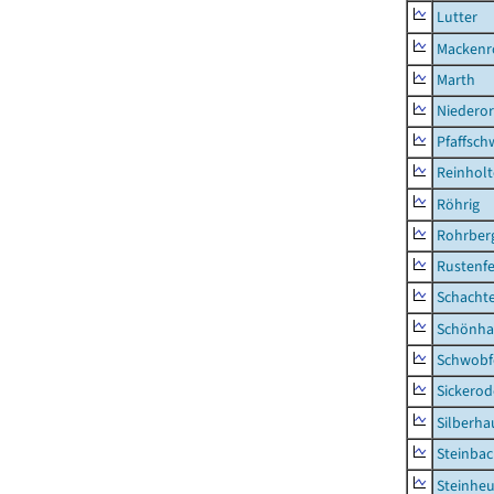
Lutter
Mackenr
Marth
Niederor
Pfaffsc
Reinhol
Röhrig
Rohrber
Rustenf
Schacht
Schönha
Schwobf
Sickerod
Silberha
Steinba
Steinhe