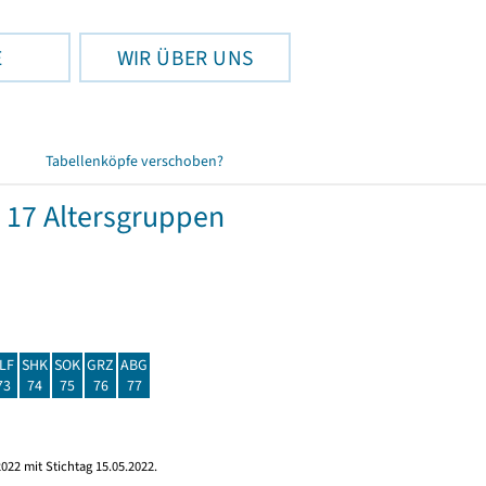
E
WIR ÜBER UNS
Tabellenköpfe verschoben?
 17 Altersgruppen
LF
SHK
SOK
GRZ
ABG
73
74
75
76
77
022 mit Stichtag 15.05.2022.