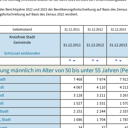
 der Berichtsjahre 2022 und 2023 der Bevölkerungsfortschreibung auf Basis des Zensu
sfortschreibung auf Basis des Zensus 2022 revidiert.
Gebietsstand
31.12.2011
31.12.2012
31.12.2013
Kreisfreie Stadt
Gemeinde
31.12.2011
31.12.2012
31.12.2013
Schlüssel einblenden
ung männlich im Alter von 50 bis unter 55 Jahren (P
tadt
7 468
7 674
7 91
adt
4 067
4 110
4 21
adt
3 128
3 211
3 26
adt
1 527
1 531
1 57
Stadt
2 151
2 244
2 33
, Stadt
1 686
1 704
1 78
usen
34
37
4