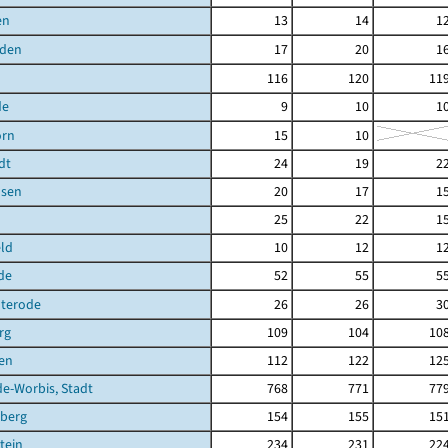
en
13
14
1
den
17
20
1
116
120
11
de
9
10
1
orn
15
10
dt
24
19
2
sen
20
17
1
25
22
1
ld
10
12
1
de
52
55
5
terode
26
26
3
rg
109
104
10
en
112
122
12
de-Worbis, Stadt
768
771
77
berg
154
155
15
tein
234
231
22