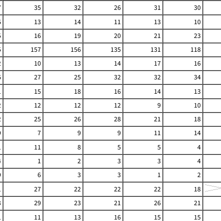
7
35
32
26
31
30
6
13
14
11
13
10
5
16
19
20
21
23
5
157
156
135
131
118
2
10
13
14
17
16
6
27
25
32
32
34
1
15
18
16
14
13
2
12
12
12
9
10
2
25
26
28
21
18
9
7
9
9
11
14
1
11
8
5
5
4
4
1
2
3
3
4
9
6
3
3
1
2
1
27
22
22
22
18
3
29
23
21
26
21
1
11
13
16
15
15