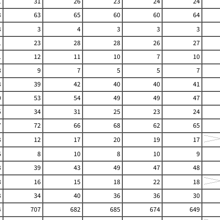
1
31
26
23
24
24
3
63
65
60
60
64
3
3
4
3
3
3
1
23
28
28
26
27
1
12
11
10
7
10
8
9
7
5
5
7
3
39
42
40
40
41
0
53
54
49
49
47
5
34
31
25
23
24
7
72
66
68
62
65
3
12
17
20
19
17
6
8
10
8
10
9
3
39
43
49
47
48
8
16
15
18
22
18
3
34
40
36
36
30
4
707
682
685
674
649