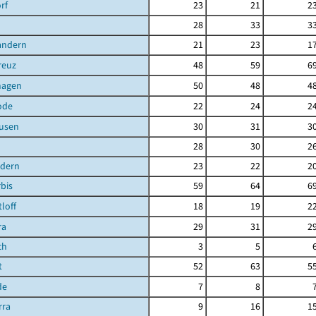
rf
23
21
2
28
33
3
andern
21
23
1
reuz
48
59
6
hagen
50
48
4
ode
22
24
2
ausen
30
31
3
28
30
2
ndern
23
22
2
bis
59
64
6
loff
18
19
2
ra
29
31
2
ch
3
5
t
52
63
5
de
7
8
rra
9
16
1