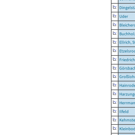
Dingelst
Uder
Bleicher
Buchhol
Ellrich, 
Etzelsro
Friedric
Görsbac
Großloh
Hainrode
Harzung
Herrman
Ilfeld
Kehmste
Kleinbo