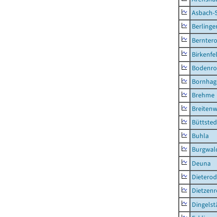
Asbach-
Berlinge
Berntero
Birkenfe
Bodenro
Bornhag
Brehme
Breitenw
Büttsted
Buhla
Burgwal
Deuna
Dietero
Dietzen
Dingelst