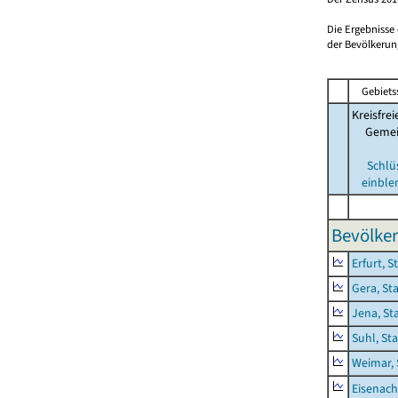
Die Ergebnisse
der Bevölkerung
Gebiets
Kreisfrei
Geme
Schlü
einble
Bevölker
Erfurt, S
Gera, St
Jena, St
Suhl, St
Weimar, 
Eisenach