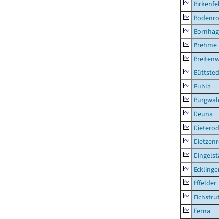
Birkenfe
Bodenro
Bornhag
Brehme
Breitenw
Büttsted
Buhla
Burgwal
Deuna
Dietero
Dietzen
Dingelst
Ecklinge
Effelder
Eichstru
Ferna