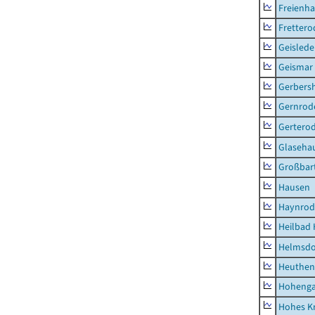
Freienh
Frettero
Geisled
Geismar
Gerbers
Gernrod
Gertero
Glaseha
Großbart
Hausen
Haynrod
Heilbad 
Helmsdo
Heuthen
Hoheng
Hohes K