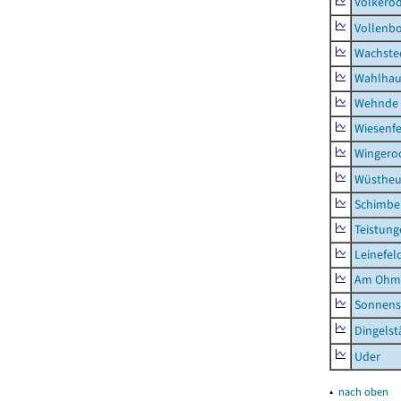
Volkero
Vollenb
Wachste
Wahlhau
Wehnde
Wiesenfe
Wingero
Wüstheu
Schimbe
Teistung
Leinefel
Am Ohm
Sonnens
Dingelst
Uder
▴
nach oben