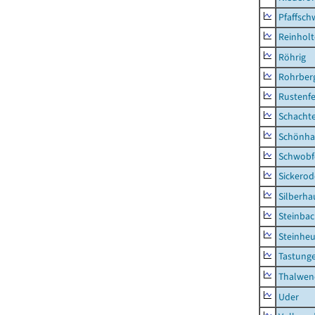
Pfaffsc
Reinhol
Röhrig
Rohrber
Rustenf
Schacht
Schönha
Schwobf
Sickerod
Silberha
Steinba
Steinhe
Tastung
Thalwen
Uder