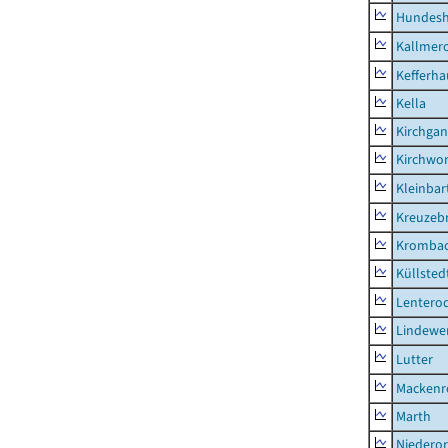
Hundes
Kallmer
Kefferh
Kella
Kirchga
Kirchwor
Kleinbart
Kreuzeb
Kromba
Küllsted
Lentero
Lindewe
Lutter
Mackenr
Marth
Niederor