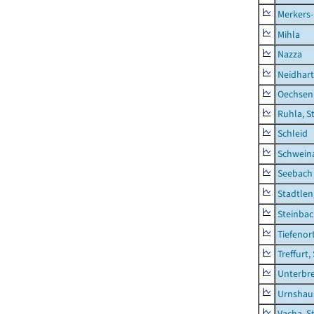
Merkers-
Mihla
Nazza
Neidhar
Oechsen
Ruhla, S
Schleid
Schwein
Seebach
Stadtlen
Steinba
Tiefenor
Treffurt,
Unterbr
Urnshau
Vacha, S