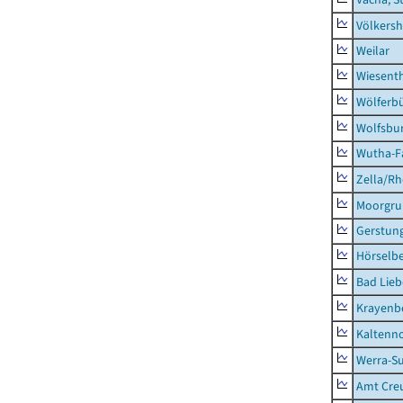
Völkers
Weilar
Wiesent
Wölferbü
Wolfsbu
Wutha-F
Zella/R
Moorgr
Gerstun
Hörselbe
Bad Lieb
Krayenb
Kaltenno
Werra-Su
Amt Creu