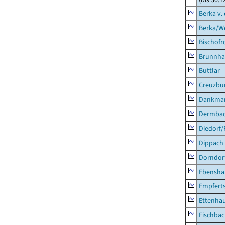
Berka v. 
Berka/We
Bischofr
Brunnha
Buttlar
Creuzbur
Dankma
Dermba
Diedorf
Dippach
Dorndor
Ebensha
Empfert
Ettenhau
Fischba