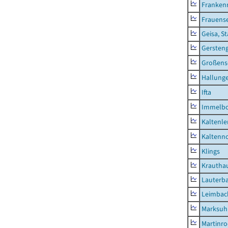
Franken
Frauens
Geisa, S
Gersten
Großens
Hallung
Ifta
Immelb
Kaltenle
Kaltenno
Klings
Krautha
Lauterb
Leimbac
Marksuh
Martinr