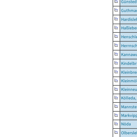
Günsted
Guthma
Hardisl
Haßlebe
Henschl
Herrnsc
Kannawu
Kindelbr
Kleinbr
Kleinmö
Kleinne
Kölleda,
Mannste
Markvip
Nöda
Olbersl