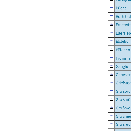
Büchel
Buttstäd
Eckstedt
Ellersle
Elxleben
Eßleben
Frömms
Ganglof
Gebesee,
Griefste
Großbr
Großmö
Großmo
Großne
Großrud