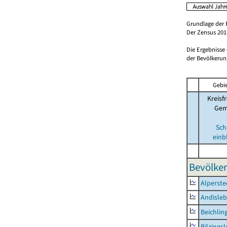
Grundlage der 
Der Zensus 2011
Die Ergebnisse
der Bevölkerung
Gebie
Kreisfr
Gem
Sch
einb
Bevölker
Alperste
Andisle
Beichlin
Bilzings