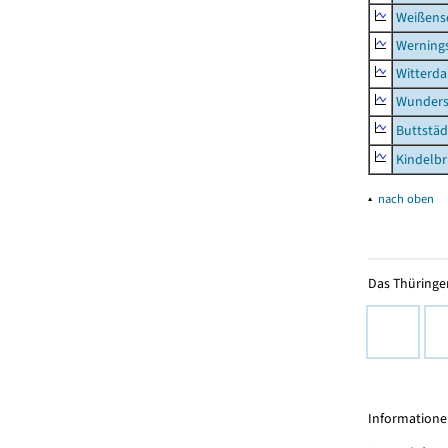
Weißense
Werning
Witterda
Wunders
Buttstäd
Kindelb
▴
nach oben
Das Thüringer
Informationen