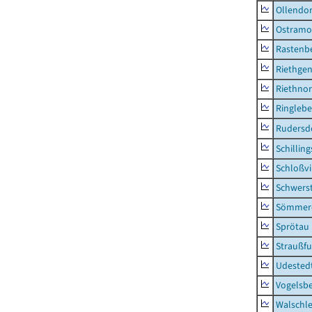
Ollendor
Ostramo
Rastenbe
Riethge
Riethno
Ringleb
Rudersd
Schillin
Schloßv
Schwers
Sömmerd
Sprötau
Straußfu
Udested
Vogelsb
Walschl