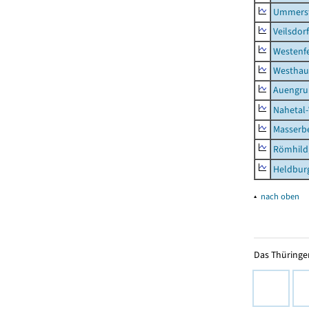
Ummerst
Veilsdorf
Westenf
Westhau
Auengr
Nahetal
Masserb
Römhild,
Heldburg
▴
nach oben
Das Thüringer