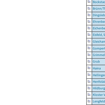
Bocksta
Brünn/T
Dingsle
Ehrenbe
Eichenb
Eisfeld, 
Gleicha
Gompert
Grimmel
Grub
Haina
Hellinge
Henfstä
Hildburg
Kloster 
Lengfeld