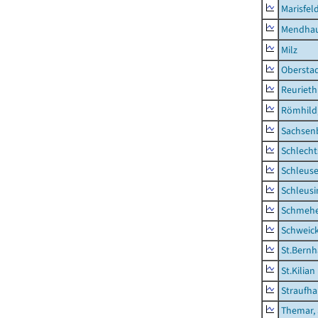
Marisfel
Mendha
Milz
Obersta
Reurieth
Römhild,
Sachsen
Schlecht
Schleus
Schleusi
Schmeh
Schweic
St.Bernh
St.Kilian
Straufha
Themar, 