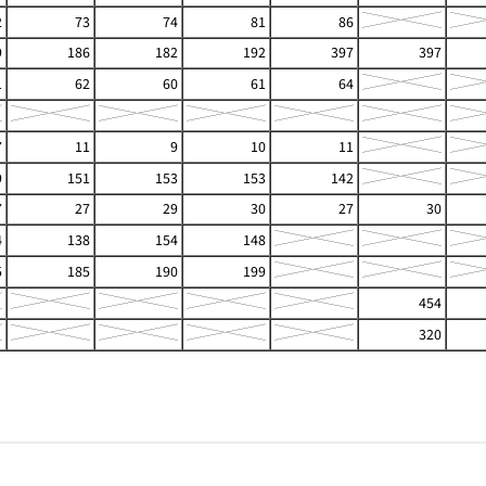
2
73
74
81
86
9
186
182
192
397
397
1
62
60
61
64
7
11
9
10
11
9
151
153
153
142
7
27
29
30
27
30
4
138
154
148
5
185
190
199
454
320