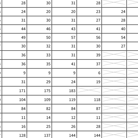
8
28
30
31
28
6
24
20
20
23
24
5
31
30
31
27
28
3
44
46
43
41
40
7
49
50
57
56
54
7
30
32
31
30
27
1
36
33
31
39
3
36
35
41
37
0
9
9
9
6
2
31
29
24
19
2
171
175
183
0
104
109
119
118
1
84
82
84
87
1
11
14
12
11
5
16
25
26
28
7
128
137
144
144