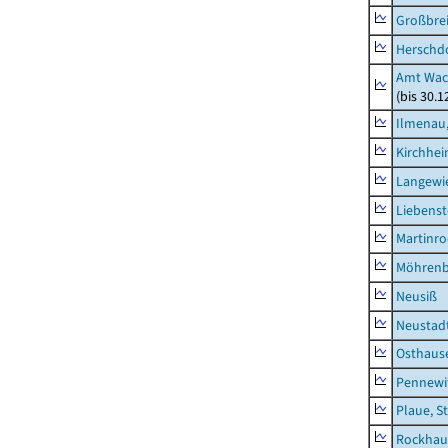
Großbrei
Herschd
Amt Wac
(bis 30.
Ilmenau,
Kirchhe
Langewie
Liebenst
Martinr
Möhren
Neusiß
Neustad
Osthaus
Pennewi
Plaue, S
Rockhau