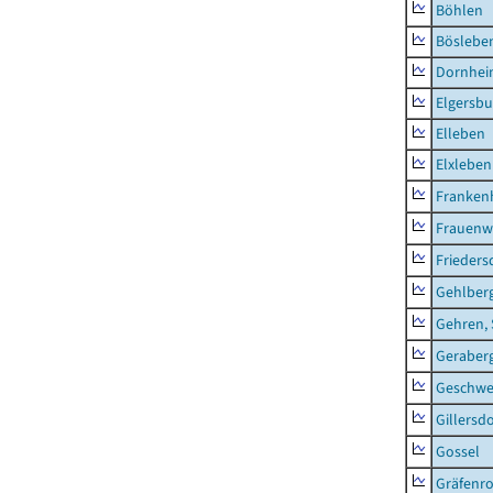
Böhlen
Böslebe
Dornhe
Elgersbu
Elleben
Elxleben
Franken
Frauenw
Frieders
Gehlber
Gehren, 
Geraber
Geschw
Gillersdo
Gossel
Gräfenr