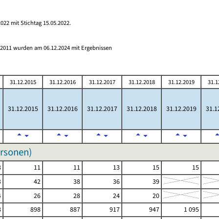
022 mit Stichtag 15.05.2022.
s 2011 wurden am 06.12.2024 mit Ergebnissen
31.12.2015
31.12.2016
31.12.2017
31.12.2018
31.12.2019
31.1
31.12.2015
31.12.2016
31.12.2017
31.12.2018
31.12.2019
31.1
ersonen)
8
11
11
13
15
15
3
42
38
36
39
4
26
28
24
20
8
898
887
917
947
1 095