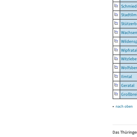
Schmied
Stadtilm
Stützer
Wachsen
Wildensp
Wipfrata
Witzleb
Wolfsbe
Ilmtal
Geratal
Großbrei
▴
nach oben
Das Thüringer