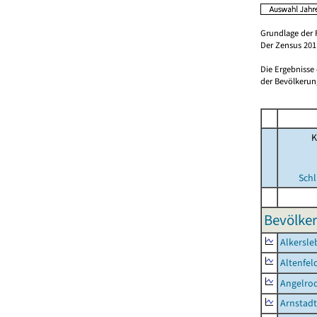
Grundlage der 
Der Zensus 2011
Die Ergebnisse
der Bevölkerung
K
Schl
Bevölker
Alkersle
Altenfel
Angelro
Arnstadt