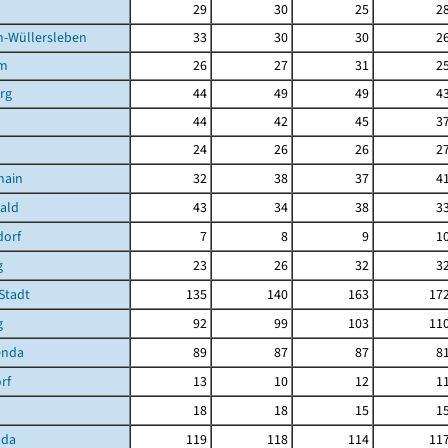
29
30
25
2
n-Wüllersleben
33
30
30
2
im
26
27
31
2
rg
44
49
49
4
44
42
45
3
24
26
26
2
hain
32
38
37
4
ald
43
34
38
3
dorf
7
8
9
1
g
23
26
32
3
Stadt
135
140
163
17
g
92
99
103
11
enda
89
87
87
8
rf
13
10
12
1
18
18
15
1
oda
119
118
114
11