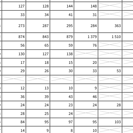
1
127
128
144
148
1
33
34
41
31
4
273
287
295
284
363
2
874
843
879
1 379
1 510
1
56
65
59
76
9
130
127
138
5
17
18
15
20
0
29
26
30
33
53
8
12
13
10
9
3
36
39
43
46
9
24
24
23
24
28
4
28
25
24
3
84
95
97
95
103
7
14
9
8
10