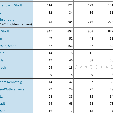
tenbach, Stadt
114
121
122
13
orf
32
34
36
3
hsenburg
175
284
276
27
12.2012 Ichtershausen)
 Stadt
947
897
908
87
im
47
52
48
5
sen, Stadt
167
156
147
13
ein
14
16
15
1
oda
49
46
38
3
bach
24
18
9
8
9
t am Rennsteig
44
42
37
3
en-Wülfershausen
29
24
27
2
tz
28
35
35
3
tadt
64
68
68
7
sen
16
17
15
1