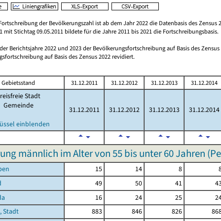
Fortschreibung der Bevölkerungszahl ist ab dem Jahr 2022 die Datenbasis des Zensus 2
 mit Stichtag 09.05.2011 bildete für die Jahre 2011 bis 2021 die Fortschreibungsbasis.
 der Berichtsjahre 2022 und 2023 der Bevölkerungsfortschreibung auf Basis des Zensu
sfortschreibung auf Basis des Zensus 2022 revidiert.
Gebietsstand
31.12.2011
31.12.2012
31.12.2013
31.12.2014
reisfreie Stadt
Gemeinde
31.12.2011
31.12.2012
31.12.2013
31.12.2014
üssel einblenden
ung männlich im Alter von 55 bis unter 60 Jahren (P
ben
15
14
8
d
49
50
41
4
da
16
24
25
2
, Stadt
883
846
826
86