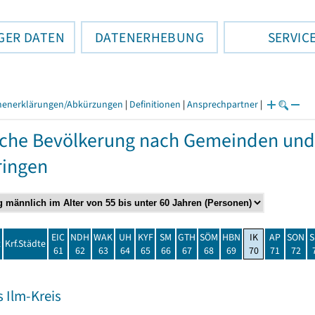
GER DATEN
DATENERHEBUNG
SERVIC
henerklärungen/Abkürzungen
|
Definitionen
|
Ansprechpartner
|
che Bevölkerung nach Gemeinden und
ringen
EIC
NDH
WAK
UH
KYF
SM
GTH
SÖM
HBN
IK
AP
SON
S
t
Krf.Städte
61
62
63
64
65
66
67
68
69
70
71
72
 Ilm-Kreis