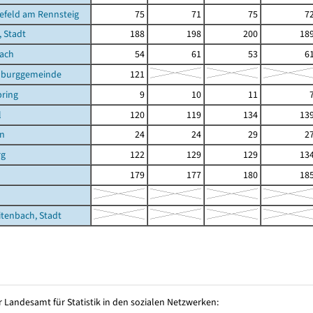
efeld am Rennsteig
75
71
75
7
, Stadt
188
198
200
18
bach
54
61
53
6
burggemeinde
121
ring
9
10
11
l
120
119
134
13
en
24
24
29
2
rg
122
129
129
13
179
177
180
18
tenbach, Stadt
 Landesamt für Statistik in den sozialen Netzwerken: