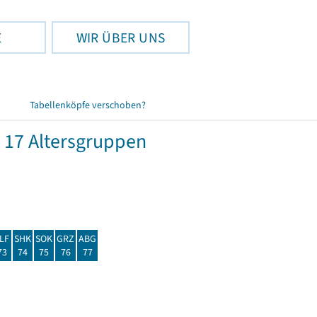
E
WIR ÜBER UNS
Tabellenköpfe verschoben?
 17 Altersgruppen
LF
SHK
SOK
GRZ
ABG
73
74
75
76
77