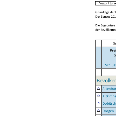
Grundlage der 
Der Zensus 2011
Die Ergebnisse
der Bevölkerung
Ge
Krei
G
Schlüs
Bevölker
Altenbur
Altkirch
Dobitsc
Drogen