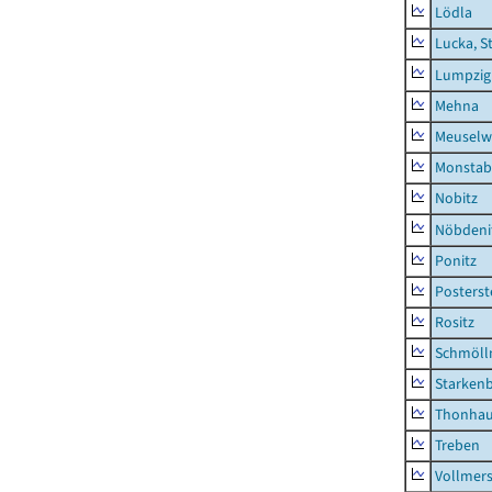
Lödla
Lucka, S
Lumpzig
Mehna
Meuselwi
Monstab
Nobitz
Nöbdeni
Ponitz
Posterst
Rositz
Schmölln
Starken
Thonha
Treben
Vollmer