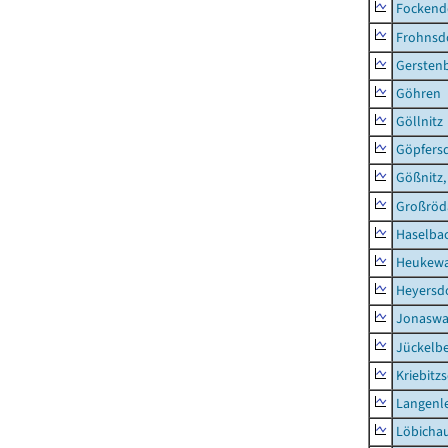
Fockend
Frohnsd
Gersten
Göhren
Göllnitz
Göpfers
Gößnitz,
Großröd
Haselba
Heukewa
Heyersd
Jonaswa
Jückelb
Kriebitz
Langenl
Löbicha