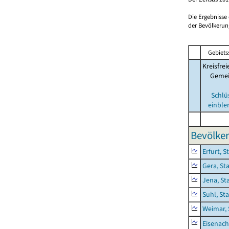
Die Ergebnisse
der Bevölkerung
Gebiets
Kreisfrei
Geme
Schlü
einble
Bevölker
Erfurt, S
Gera, St
Jena, St
Suhl, St
Weimar, 
Eisenach