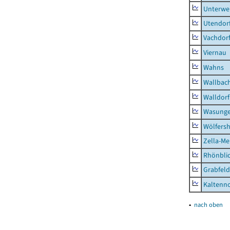
Unterwe
Utendor
Vachdor
Viernau
Wahns
Wallbac
Walldorf
Wasunge
Wölfers
Zella-Me
Rhönbli
Grabfeld
Kaltenno
▴
nach oben