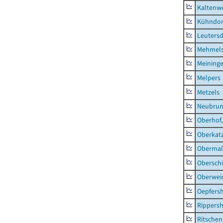
Kaltenw
Kühndor
Leutersd
Mehmel
Meininge
Melpers
Metzels
Neubru
Oberhof,
Oberkat
Obermaß
Obersch
Oberwei
Oepfers
Rippers
Ritsche