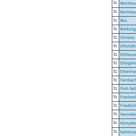
Benshau
Bermba
Birx
Breitun
Christes
Dillstädt
Einhaus
Ellingsh
Erbenha
Fambac
Floh-Sel
Franken
Friedels
Hennebe
Hümpfer
Kaltens