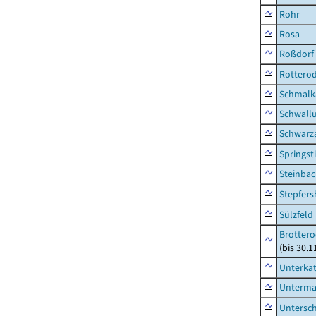
Rohr
Rosa
Roßdorf
Rottero
Schmalka
Schwall
Schwarz
Springsti
Steinbac
Stepfer
Sülzfeld
Brottero
(bis 30.1
Unterka
Unterma
Untersc