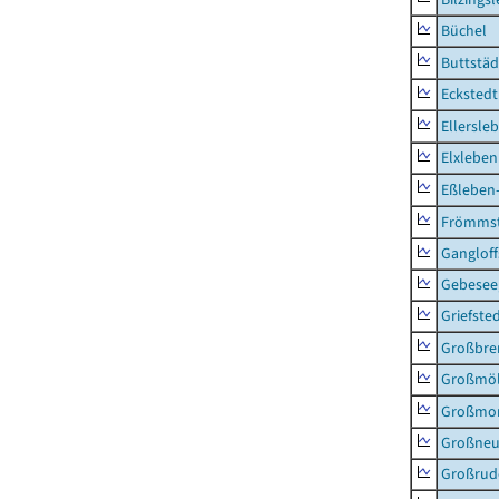
Büchel
Buttstäd
Eckstedt
Ellersle
Elxleben
Eßleben
Frömms
Ganglof
Gebesee,
Griefste
Großbr
Großmö
Großmo
Großne
Großrud