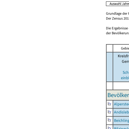
Grundlage der 
Der Zensus 2011
Die Ergebnisse
der Bevölkerung
Gebie
Kreisfr
Gem
Sch
einb
Bevölker
Alperste
Andisle
Beichlin
Bilzings