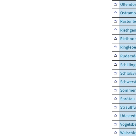
Ollendor
Ostramo
Rastenbe
Riethge
Riethno
Ringleb
Rudersd
Schillin
Schloßv
Schwers
Sömmerd
Sprötau
Straußfu
Udested
Vogelsb
Walschl