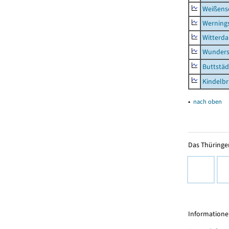
Weißense
Werning
Witterda
Wunders
Buttstäd
Kindelb
▴
nach oben
Das Thüringer
Informationen