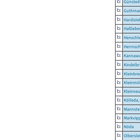
Günsted
Guthma
Hardisl
Haßlebe
Henschl
Herrnsc
Kannawu
Kindelbr
Kleinbr
Kleinmö
Kleinne
Kölleda,
Mannste
Markvip
Nöda
Olbersl