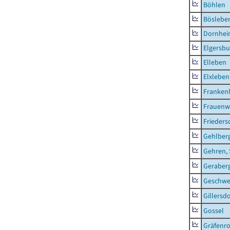
Böhlen
Böslebe
Dornhe
Elgersbu
Elleben
Elxleben
Franken
Frauenw
Frieders
Gehlber
Gehren, 
Geraber
Geschw
Gillersdo
Gossel
Gräfenr