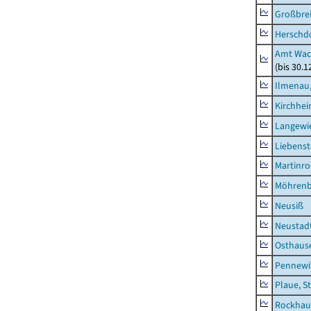
Großbrei
Herschd
Amt Wac
(bis 30.
Ilmenau,
Kirchhe
Langewie
Liebenst
Martinr
Möhren
Neusiß
Neustad
Osthaus
Pennewi
Plaue, S
Rockhau