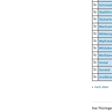
Schmied
Stadtilm
Stützer
Wachsen
Wildensp
Wipfrata
Witzleb
Wolfsbe
Ilmtal
Geratal
Großbrei
▴
nach oben
Das Thüringer