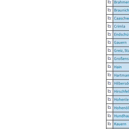
Brahme
Braunic
Caaschw
Crimla
Endschü
Gauern
Greiz, St
Großens
Hain
Hartman
Hilbersd
Hirschfe
Hohenle
Hohenöl
Hundha
Kauern