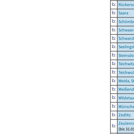
Rückers
Saara
Schömb
Schwaar
Schwarz
Seelings
Steinsdo
Teichwit
Teichwo
Weida, S
Weißend
Wildeta
Wünsche
Zedlitz
Zeulenro
(bis 31.