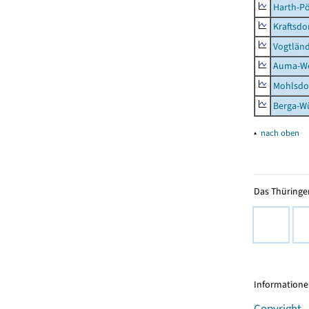
Harth-Pö
Kraftsdo
Vogtländ
Auma-Wei
Mohlsdor
Berga-Wü
▴
nach oben
Das Thüringer
Informationen
Copyright