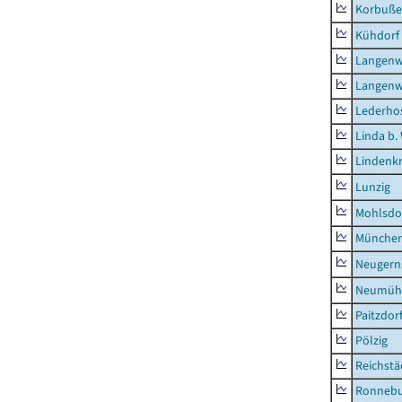
Korbuß
Kühdorf
Langenw
Langenw
Lederho
Linda b.
Lindenk
Lunzig
Mohlsdo
München
Neugern
Neumühl
Paitzdor
Pölzig
Reichstä
Ronnebu