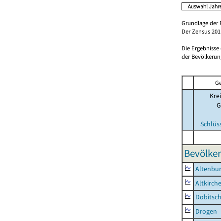
Grundlage der 
Der Zensus 2011
Die Ergebnisse
der Bevölkerung
Ge
Krei
G
Schlüs
Bevölker
Altenbur
Altkirch
Dobitsc
Drogen