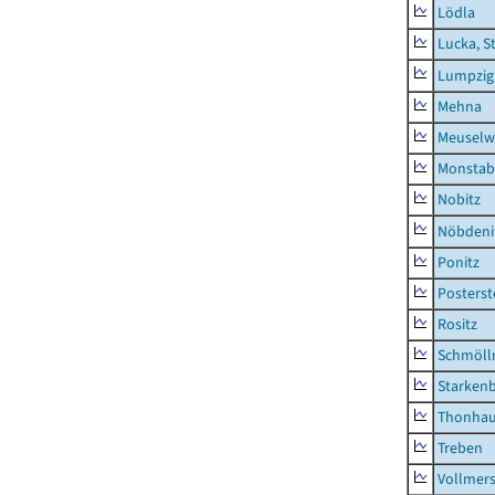
Lödla
Lucka, S
Lumpzig
Mehna
Meuselwi
Monstab
Nobitz
Nöbdeni
Ponitz
Posterst
Rositz
Schmölln
Starken
Thonha
Treben
Vollmer