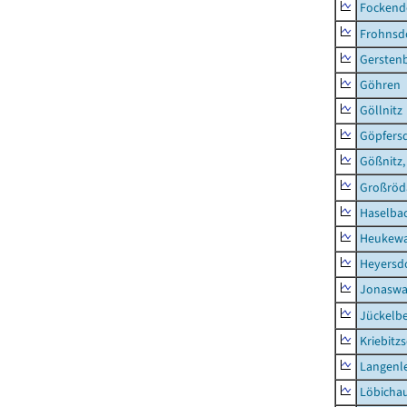
Fockend
Frohnsd
Gersten
Göhren
Göllnitz
Göpfers
Gößnitz,
Großröd
Haselba
Heukewa
Heyersd
Jonaswa
Jückelb
Kriebitz
Langenl
Löbicha