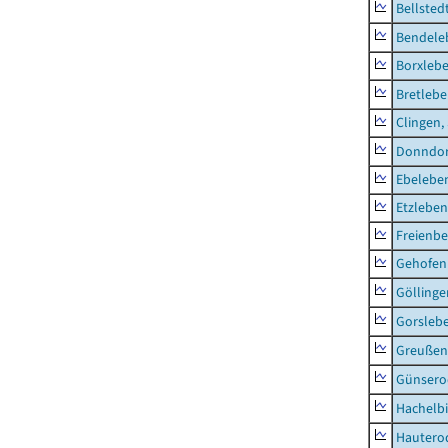
Bellsted
Bendele
Borxleb
Bretleb
Clingen,
Donndor
Ebeleben
Etzleben
Freienbe
Gehofen
Göllinge
Gorsleb
Greußen,
Günsero
Hachelb
Hautero