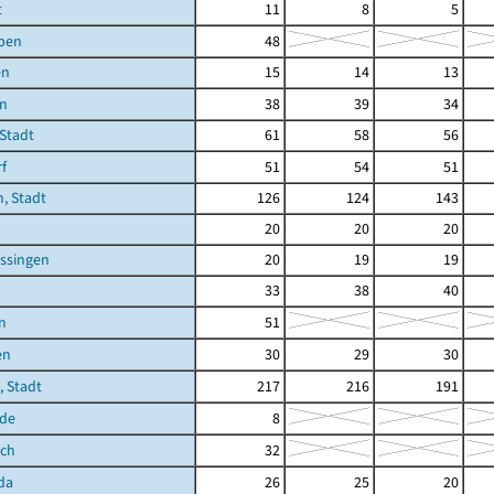
t
11
8
5
ben
48
en
15
14
13
en
38
39
34
 Stadt
61
58
56
f
51
54
51
, Stadt
126
124
143
20
20
20
ssingen
20
19
19
33
38
40
n
51
en
30
29
30
 Stadt
217
216
191
de
8
ich
32
da
26
25
20