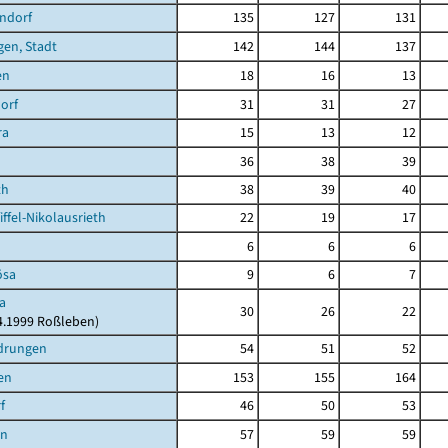
ndorf
135
127
131
en, Stadt
142
144
137
en
18
16
13
orf
31
31
27
ra
15
13
12
36
38
39
th
38
39
40
ffel-Nikolausrieth
22
19
17
6
6
6
ösa
9
6
7
a
30
26
22
04.1999 Roßleben)
drungen
54
51
52
en
153
155
164
f
46
50
53
en
57
59
59