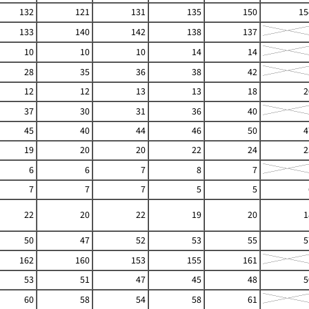
132
121
131
135
150
15
133
140
142
138
137
10
10
10
14
14
28
35
36
38
42
12
12
13
13
18
2
37
30
31
36
40
45
40
44
46
50
4
19
20
20
22
24
2
6
6
7
8
7
7
7
7
5
5
22
20
22
19
20
1
50
47
52
53
55
5
162
160
153
155
161
53
51
47
45
48
5
60
58
54
58
61