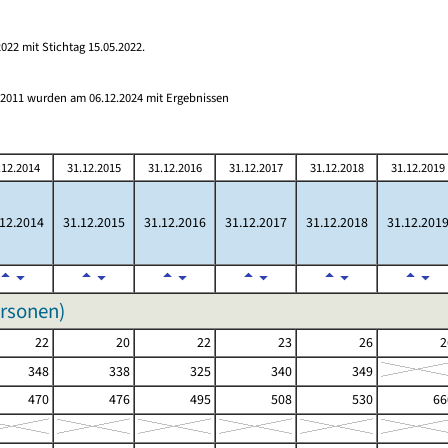
022 mit Stichtag 15.05.2022.
s 2011 wurden am 06.12.2024 mit Ergebnissen
.12.2014
31.12.2015
31.12.2016
31.12.2017
31.12.2018
31.12.2019
.12.2014
31.12.2015
31.12.2016
31.12.2017
31.12.2018
31.12.201
ersonen)
22
20
22
23
26
2
348
338
325
340
349
470
476
495
508
530
66