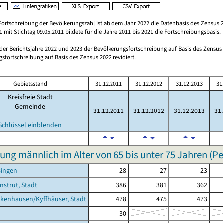
Fortschreibung der Bevölkerungszahl ist ab dem Jahr 2022 die Datenbasis des Zensus 2
 mit Stichtag 09.05.2011 bildete für die Jahre 2011 bis 2021 die Fortschreibungsbasis.
 der Berichtsjahre 2022 und 2023 der Bevölkerungsfortschreibung auf Basis des Zensu
sfortschreibung auf Basis des Zensus 2022 revidiert.
Gebietsstand
31.12.2011
31.12.2012
31.12.2013
31
Kreisfreie Stadt
Gemeinde
31.12.2011
31.12.2012
31.12.2013
31
Schlüssel einblenden
ung männlich im Alter von 65 bis unter 75 Jahren (P
singen
28
27
23
nstrut, Stadt
386
381
362
kenhausen/Kyffhäuser, Stadt
478
475
473
30