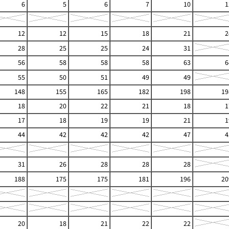
6
5
6
7
10
1
12
12
15
18
21
2
28
25
25
24
31
56
58
58
58
63
6
55
50
51
49
49
148
155
165
182
198
19
18
20
22
21
18
1
17
18
19
19
21
1
44
42
42
42
47
4
31
26
28
28
28
188
175
175
181
196
20
20
18
21
22
22