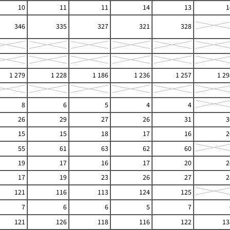
10
11
11
14
13
1
346
335
327
321
328
1 279
1 228
1 186
1 236
1 257
1 29
8
6
5
4
4
26
29
27
26
31
3
15
15
18
17
16
2
55
61
63
62
60
19
17
16
17
20
2
17
19
23
26
27
2
121
116
113
124
125
7
6
6
5
7
121
126
118
116
122
13