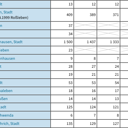
dt
13
12
12
, Stadt
409
389
371
04.1999 Roßleben)
en
37
34
hausen, Stadt
1 500
1 437
1 333
leben
23
enhausen
9
8
7
t
28
27
24
19
21
21
dt
53
53
54
haleben
18
16
17
ußen
14
14
13
tadt
125
124
121
chwenda
6
7
8
rich, Stadt
135
129
127