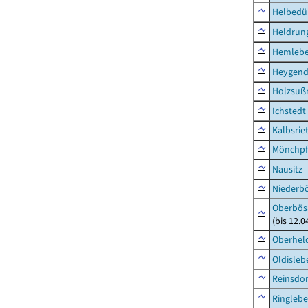
Helbedü
Heldrung
Hemleb
Heygend
Holzsuß
Ichstedt
Kalbsrie
Mönchpfi
Nausitz
Niederb
Oberbös
(bis 12.
Oberhel
Oldisleb
Reinsdor
Ringleb