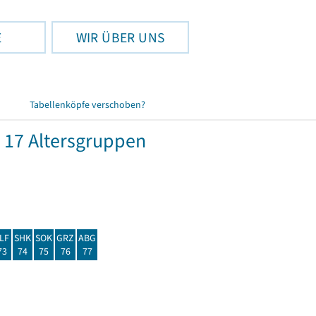
E
WIR ÜBER UNS
Tabellenköpfe verschoben?
 17 Altersgruppen
LF
SHK
SOK
GRZ
ABG
73
74
75
76
77