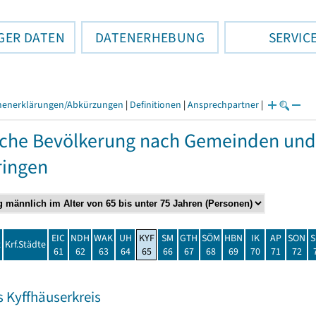
GER DATEN
DATENERHEBUNG
SERVIC
henerklärungen/Abkürzungen
|
Definitionen
|
Ansprechpartner
|
che Bevölkerung nach Gemeinden und
ringen
EIC
NDH
WAK
UH
KYF
SM
GTH
SÖM
HBN
IK
AP
SON
S
t
Krf.Städte
61
62
63
64
65
66
67
68
69
70
71
72
s Kyffhäuserkreis