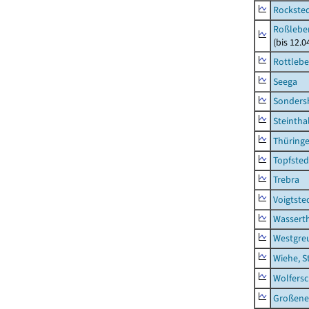
Rockste
Roßleben
(bis 12.
Rottleb
Seega
Sonders
Steintha
Thüring
Topfsted
Trebra
Voigtste
Wassert
Westgre
Wiehe, S
Wolfers
Großeneh