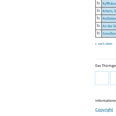
Kyffhäus
Artern, 
Roßleben
An der S
Greußen,
▴
nach oben
Das Thüringer
Informationen
Copyright