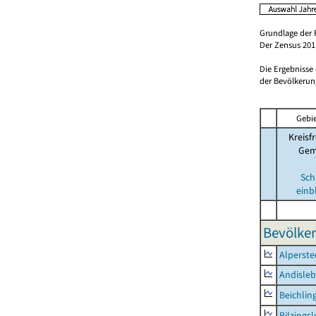
Grundlage der 
Der Zensus 2011
Die Ergebnisse
der Bevölkerung
Gebie
Kreisfr
Gem
Sch
einb
Bevölker
Alperste
Andisle
Beichlin
Bilzings