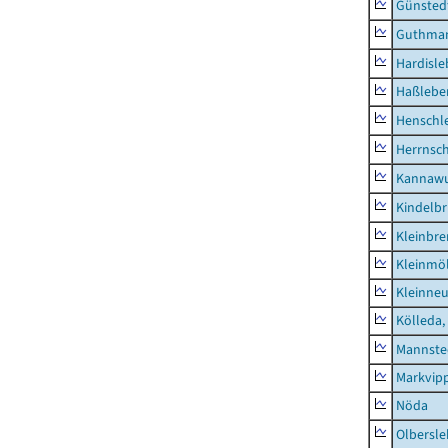
Günsted
Guthma
Hardisl
Haßlebe
Henschl
Herrnsc
Kannawu
Kindelbr
Kleinbr
Kleinmö
Kleinne
Kölleda,
Mannste
Markvip
Nöda
Olbersl