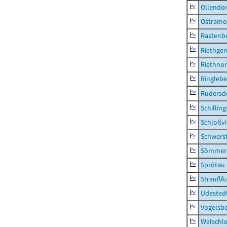
Ollendor
Ostramo
Rastenbe
Riethge
Riethno
Ringleb
Rudersd
Schillin
Schloßv
Schwers
Sömmerd
Sprötau
Straußfu
Udested
Vogelsb
Walschl