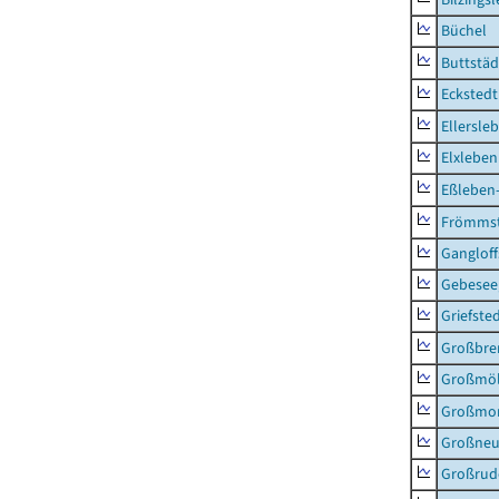
Büchel
Buttstäd
Eckstedt
Ellersle
Elxleben
Eßleben
Frömms
Ganglof
Gebesee,
Griefste
Großbr
Großmö
Großmo
Großne
Großrud