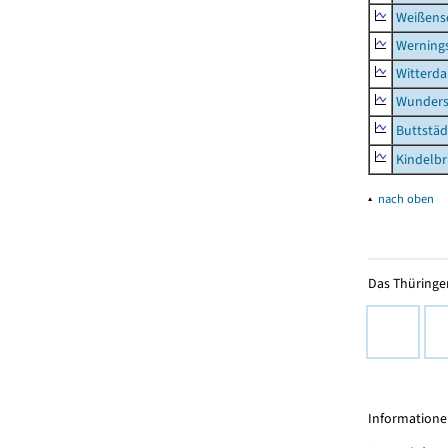
Weißense
Werning
Witterda
Wunders
Buttstäd
Kindelb
▴
nach oben
Das Thüringer
Informationen