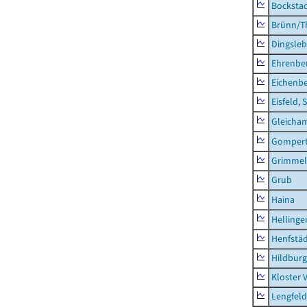
Bocksta
Brünn/T
Dingsle
Ehrenbe
Eichenb
Eisfeld, 
Gleicha
Gompert
Grimmel
Grub
Haina
Hellinge
Henfstä
Hildburg
Kloster 
Lengfeld