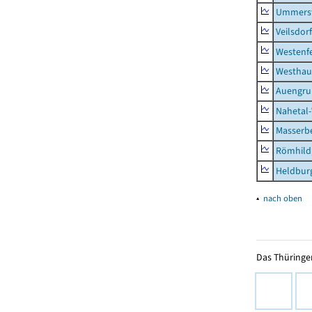
Ummerst
Veilsdorf
Westenf
Westhau
Auengr
Nahetal
Masserb
Römhild,
Heldburg
▴
nach oben
Das Thüringer