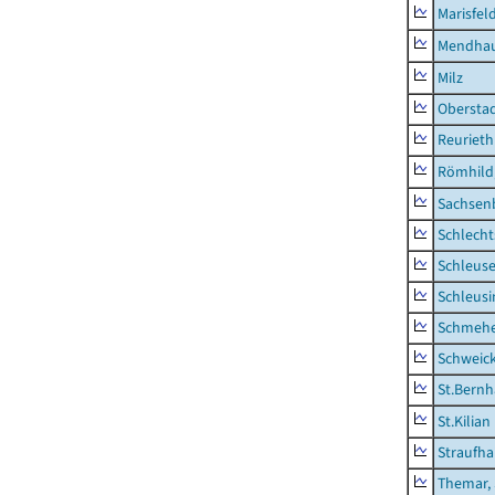
Marisfel
Mendha
Milz
Obersta
Reurieth
Römhild,
Sachsen
Schlecht
Schleus
Schleusi
Schmeh
Schweic
St.Bernh
St.Kilian
Straufha
Themar, 