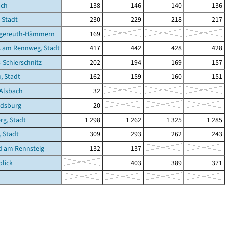
ach
138
146
140
136
 Stadt
230
229
218
217
gereuth-Hämmern
169
 am Rennweg, Stadt
417
442
428
428
Schierschnitz
202
194
169
157
, Stadt
162
159
160
151
Alsbach
32
dsburg
20
g, Stadt
1 298
1 262
1 325
1 285
, Stadt
309
293
262
243
d am Rennsteig
132
137
lick
403
389
371