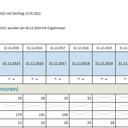
022 mit Stichtag 15.05.2022.
s 2011 wurden am 06.12.2024 mit Ergebnissen
31.12.2015
31.12.2016
31.12.2017
31.12.2018
31.12.2019
31.12
31.12.2015
31.12.2016
31.12.2017
31.12.2018
31.12.2019
31.12
ersonen)
29
28
29
32
179
191
196
22
20
26
25
28