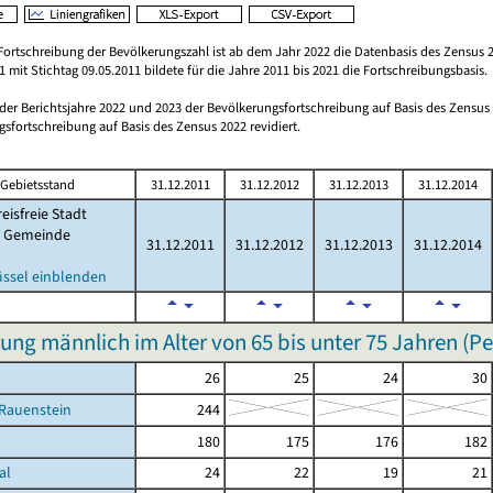
Fortschreibung der Bevölkerungszahl ist ab dem Jahr 2022 die Datenbasis des Zensus 2
 mit Stichtag 09.05.2011 bildete für die Jahre 2011 bis 2021 die Fortschreibungsbasis.
 der Berichtsjahre 2022 und 2023 der Bevölkerungsfortschreibung auf Basis des Zensu
sfortschreibung auf Basis des Zensus 2022 revidiert.
Gebietsstand
31.12.2011
31.12.2012
31.12.2013
31.12.2014
eisfreie Stadt
Gemeinde
31.12.2011
31.12.2012
31.12.2013
31.12.2014
üssel einblenden
ung männlich im Alter von 65 bis unter 75 Jahren (P
26
25
24
30
-Rauenstein
244
180
175
176
182
al
24
22
19
21