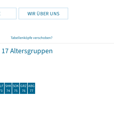
E
WIR ÜBER UNS
Tabellenköpfe verschoben?
 17 Altersgruppen
LF
SHK
SOK
GRZ
ABG
73
74
75
76
77