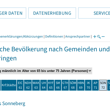
GER DATEN
DATENERHEBUNG
SERVIC
henerklärungen/Abkürzungen
|
Definitionen
|
Ansprechpartner
|
che Bevölkerung nach Gemeinden und
ringen
EIC
NDH
WAK
UH
KYF
SM
GTH
SÖM
HBN
IK
AP
SON
S
t
Krf.Städte
61
62
63
64
65
66
67
68
69
70
71
72
s Sonneberg