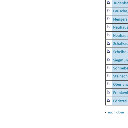
Judenb
Lauscha,
Mengers
Neuhaus
Neuhaus-
Schalkau
Scheibe-
Siegmun
Sonneber
Steinach
Oberlan
Frankenb
Föritztal
▴
nach oben