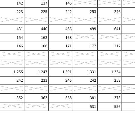
142
137
146
223
225
242
253
246
431
440
466
499
641
154
163
168
146
166
171
177
212
1 255
1 247
1 301
1 331
1 334
242
233
245
242
253
352
363
368
381
373
531
556