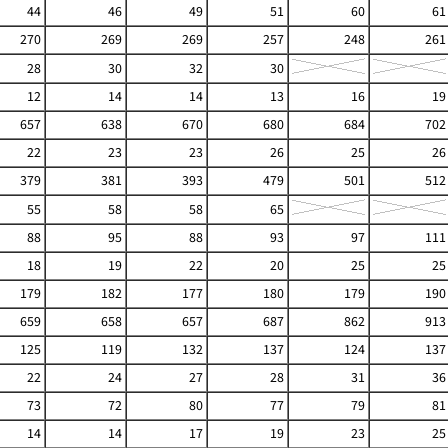
44
46
49
51
60
61
270
269
269
257
248
261
28
30
32
30
12
14
14
13
16
19
657
638
670
680
684
702
22
23
23
26
25
26
379
381
393
479
501
512
55
58
58
65
88
95
88
93
97
111
18
19
22
20
25
25
179
182
177
180
179
190
659
658
657
687
862
913
125
119
132
137
124
137
22
24
27
28
31
36
73
72
80
77
79
81
14
14
17
19
23
25