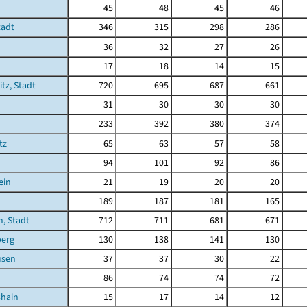
45
48
45
46
tadt
346
315
298
286
36
32
27
26
17
18
14
15
tz, Stadt
720
695
687
661
31
30
30
30
233
392
380
374
tz
65
63
57
58
94
101
92
86
ein
21
19
20
20
189
187
181
165
, Stadt
712
711
681
671
berg
130
138
141
130
usen
37
37
30
22
86
74
74
72
shain
15
17
14
12