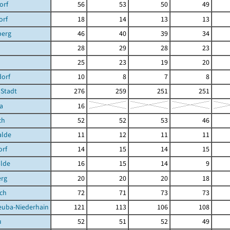
orf
56
53
50
49
orf
18
14
13
13
berg
46
40
39
34
28
29
28
23
25
23
19
20
dorf
10
8
7
8
 Stadt
276
259
251
251
a
16
ch
52
52
53
46
lde
11
12
11
11
orf
14
15
14
15
lde
16
15
14
9
erg
20
20
20
18
sch
72
71
73
73
euba-Niederhain
121
113
106
108
u
52
51
52
49