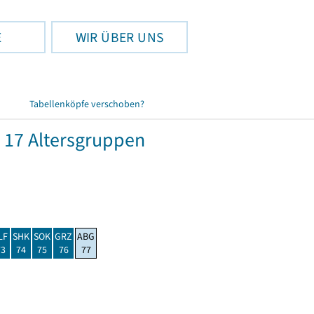
E
WIR ÜBER UNS
Tabellenköpfe verschoben?
 17 Altersgruppen
LF
SHK
SOK
GRZ
ABG
73
74
75
76
77