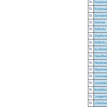
Fockend
Frohnsd
Gersten
Göhren
Göllnitz
Göpfers
Gößnitz,
Großröd
Haselba
Heukewa
Heyersd
Jonaswa
Jückelb
Kriebitz
Langenl
Löbicha