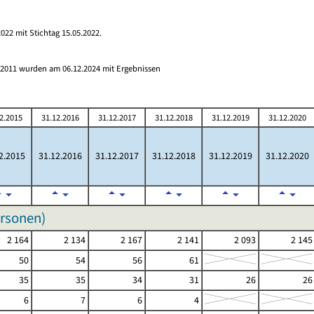
022 mit Stichtag 15.05.2022.
s 2011 wurden am 06.12.2024 mit Ergebnissen
2.2015
31.12.2016
31.12.2017
31.12.2018
31.12.2019
31.12.2020
2.2015
31.12.2016
31.12.2017
31.12.2018
31.12.2019
31.12.2020
ersonen)
2 164
2 134
2 167
2 141
2 093
2 145
50
54
56
61
35
35
34
31
26
26
6
7
6
4