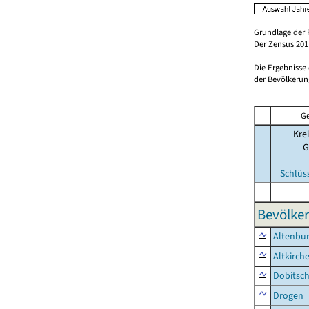
Grundlage der 
Der Zensus 2011
Die Ergebnisse
der Bevölkerung
Ge
Krei
G
Schlüs
Bevölker
Altenbur
Altkirch
Dobitsc
Drogen