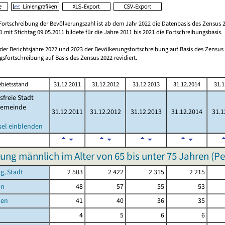
Fortschreibung der Bevölkerungszahl ist ab dem Jahr 2022 die Datenbasis des Zensus 2
 mit Stichtag 09.05.2011 bildete für die Jahre 2011 bis 2021 die Fortschreibungsbasis.
 der Berichtsjahre 2022 und 2023 der Bevölkerungsfortschreibung auf Basis des Zensu
sfortschreibung auf Basis des Zensus 2022 revidiert.
bietsstand
31.12.2011
31.12.2012
31.12.2013
31.12.2014
31.1
sfreie Stadt
emeinde
31.12.2011
31.12.2012
31.12.2013
31.12.2014
31.1
sel einblenden
ung männlich im Alter von 65 bis unter 75 Jahren (P
g, Stadt
2 503
2 422
2 315
2 215
en
48
57
55
53
hen
41
40
36
35
4
5
6
6