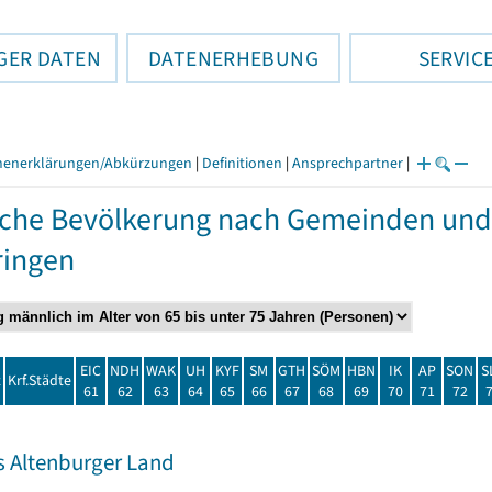
GER DATEN
DATENERHEBUNG
SERVIC
henerklärungen/Abkürzungen
|
Definitionen
|
Ansprechpartner
|
che Bevölkerung nach Gemeinden und
ringen
EIC
NDH
WAK
UH
KYF
SM
GTH
SÖM
HBN
IK
AP
SON
S
t
Krf.Städte
61
62
63
64
65
66
67
68
69
70
71
72
s Altenburger Land