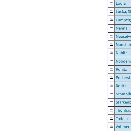
Lödla
Lucka, S
Lumpzig
Mehna
Meuselwi
Monstab
Nobitz
Nöbdeni
Ponitz
Posterst
Rositz
Schmölln
Starken
Thonha
Treben
Vollmer