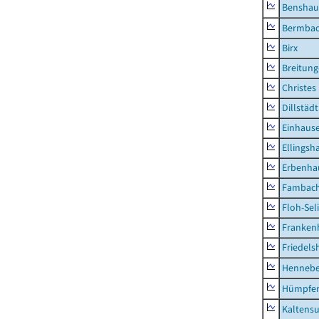
Benshau
Bermba
Birx
Breitun
Christes
Dillstädt
Einhaus
Ellingsh
Erbenha
Fambac
Floh-Sel
Franken
Friedels
Hennebe
Hümpfer
Kaltens