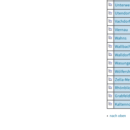
Unterwe
Utendor
Vachdor
Viernau
Wahns
Wallbac
Walldorf
Wasunge
Wölfers
Zella-Me
Rhönbli
Grabfeld
Kaltenno
▴
nach oben