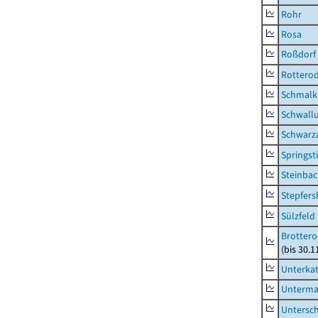
Rohr
Rosa
Roßdorf
Rottero
Schmalka
Schwall
Schwarz
Springsti
Steinbac
Stepfer
Sülzfeld
Brottero
(bis 30.1
Unterka
Unterma
Untersc