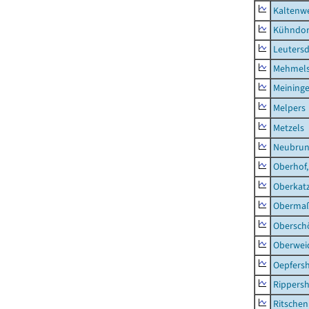
Kaltenw
Kühndor
Leutersd
Mehmel
Meininge
Melpers
Metzels
Neubru
Oberhof,
Oberkat
Obermaß
Obersch
Oberwei
Oepfers
Rippers
Ritsche