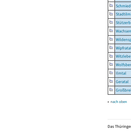
Schmied
Stadtilm
Stützer
Wachsen
Wildensp
Wipfrata
Witzleb
Wolfsbe
Ilmtal
Geratal
Großbrei
▴
nach oben
Das Thüringer