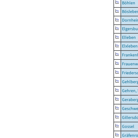
Böhlen
Böslebe
Dornhe
Elgersbu
Elleben
Elxleben
Franken
Frauenw
Frieders
Gehlber
Gehren, 
Geraber
Geschw
Gillersdo
Gossel
Gräfenr