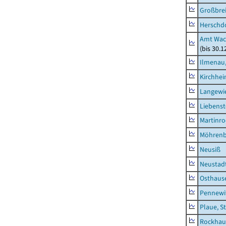
Großbrei
Herschd
Amt Wac
(bis 30.
Ilmenau,
Kirchhe
Langewie
Liebenst
Martinr
Möhren
Neusiß
Neustad
Osthaus
Pennewi
Plaue, S
Rockhau