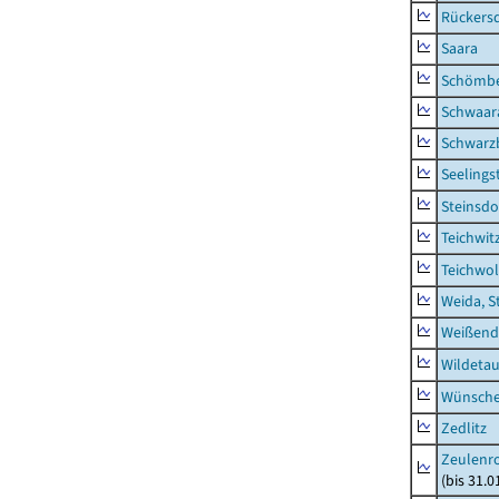
Rückers
Saara
Schömb
Schwaar
Schwarz
Seelings
Steinsdo
Teichwit
Teichwo
Weida, S
Weißend
Wildeta
Wünsche
Zedlitz
Zeulenro
(bis 31.