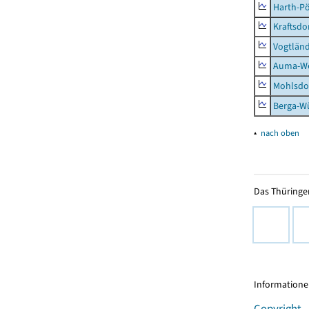
Harth-Pö
Kraftsdo
Vogtländ
Auma-Wei
Mohlsdor
Berga-Wü
▴
nach oben
Das Thüringer
Informationen
Copyright