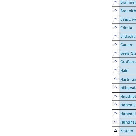
Brahme
Braunic
Caaschw
Crimla
Endschü
Gauern
Greiz, St
Großens
Hain
Hartman
Hilbersd
Hirschfe
Hohenle
Hohenöl
Hundha
Kauern