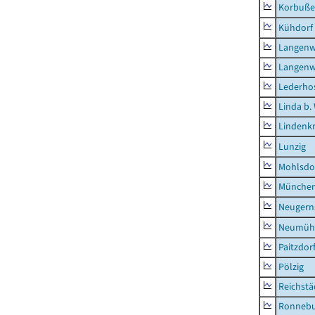
Korbuß
Kühdorf
Langenw
Langenw
Lederho
Linda b.
Lindenk
Lunzig
Mohlsdo
München
Neugern
Neumühl
Paitzdor
Pölzig
Reichstä
Ronnebu