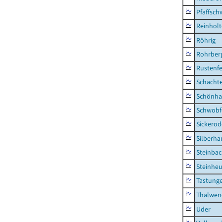
Pfaffsc
Reinhol
Röhrig
Rohrber
Rustenf
Schacht
Schönha
Schwobf
Sickerod
Silberha
Steinba
Steinhe
Tastung
Thalwen
Uder