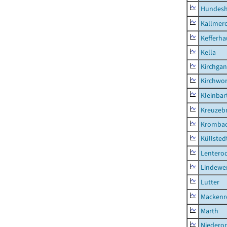
Hundes
Kallmer
Kefferh
Kella
Kirchga
Kirchwor
Kleinbart
Kreuzeb
Kromba
Küllsted
Lentero
Lindewe
Lutter
Mackenr
Marth
Niederor