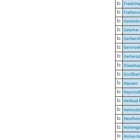
Freienh
Frettero
Geisled
Geismar
Gerbers
Gernrod
Gertero
Glaseha
Großbart
Hausen
Haynrod
Heilbad 
Helmsdo
Heuthen
Hoheng
Hohes K