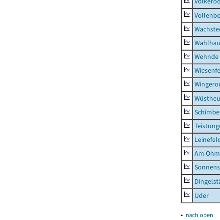
Volkero
Vollenb
Wachste
Wahlhau
Wehnde
Wiesenfe
Wingero
Wüstheu
Schimbe
Teistung
Leinefel
Am Ohm
Sonnens
Dingelst
Uder
▴
nach oben