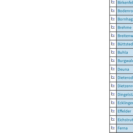
Birkenfe
Bodenro
Bornhag
Brehme
Breitenw
Büttsted
Buhla
Burgwal
Deuna
Dietero
Dietzen
Dingelst
Ecklinge
Effelder
Eichstru
Ferna