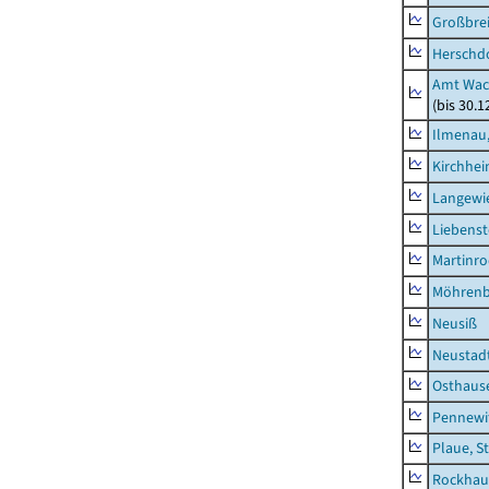
Großbrei
Herschd
Amt Wac
(bis 30.
Ilmenau,
Kirchhe
Langewie
Liebenst
Martinr
Möhren
Neusiß
Neustad
Osthaus
Pennewi
Plaue, S
Rockhau