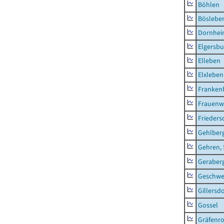
Böhlen
Böslebe
Dornhe
Elgersbu
Elleben
Elxleben
Franken
Frauenw
Frieders
Gehlber
Gehren, 
Geraber
Geschw
Gillersdo
Gossel
Gräfenr