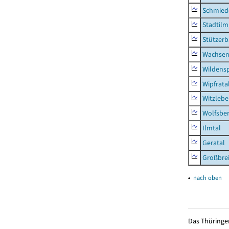
Schmied
Stadtilm
Stützer
Wachsen
Wildensp
Wipfrata
Witzleb
Wolfsbe
Ilmtal
Geratal
Großbrei
▴
nach oben
Das Thüringer