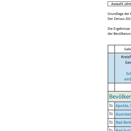
Grundlage der 
Der Zensus 2011
Die Ergebnisse
der Bevölkerung
Gebi
Kreisf
Ge
Sc
ein
Bevölker
Apolda, 
Auerste
Bad Berk
Bad Sulz