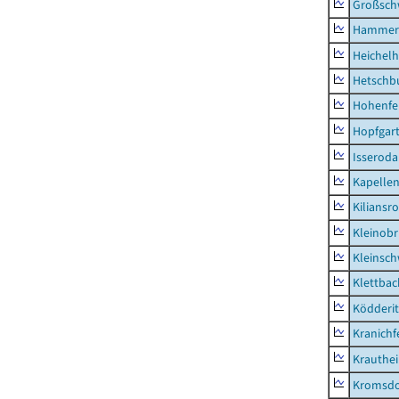
Großsc
Hammer
Heichel
Hetschb
Hohenfe
Hopfgar
Isseroda
Kapellen
Kiliansr
Kleinobr
Kleinsc
Klettbac
Ködderit
Kranichf
Krauthe
Kromsdo