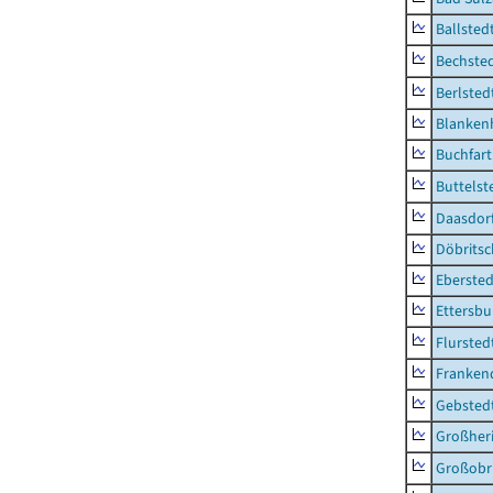
Ballsted
Bechsted
Berlsted
Blankenh
Buchfart
Buttelst
Daasdorf
Döbrits
Ebersted
Ettersbu
Flursted
Franken
Gebsted
Großher
Großobr