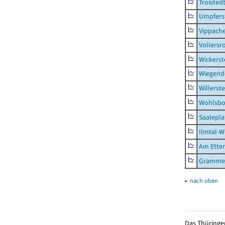
Troisted
Umpfers
Vippach
Vollersr
Wickerst
Wiegend
Willerst
Wohlsbo
Saalepla
Ilmtal-W
Am Ette
Gramme
▴
nach oben
Das Thüringer