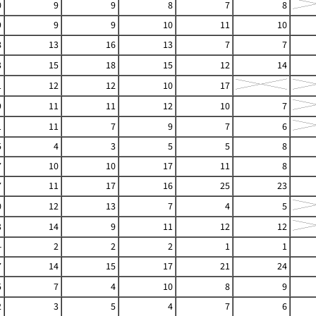
0
9
9
8
7
8
9
9
9
10
11
10
8
13
16
13
7
7
3
15
18
15
12
14
1
12
12
10
17
9
11
11
12
10
7
1
11
7
9
7
6
5
4
3
5
5
8
7
10
10
17
11
8
7
11
17
16
25
23
0
12
13
7
4
5
3
14
9
11
12
12
-
2
2
2
1
1
7
14
15
17
21
24
5
7
4
10
8
9
2
3
5
4
7
6