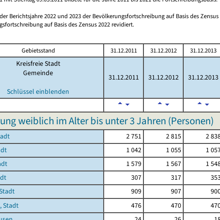
 der Berichtsjahre 2022 und 2023 der Bevölkerungsfortschreibung auf Basis des Zensu
sfortschreibung auf Basis des Zensus 2022 revidiert.
Gebietsstand
31.12.2011
31.12.2012
31.12.2013
Kreisfreie Stadt
Gemeinde
31.12.2011
31.12.2012
31.12.2013
Schlüssel einblenden
ung weiblich im Alter bis unter 3 Jahren (Personen)
tadt
2 751
2 815
2 83
adt
1 042
1 055
1 05
adt
1 579
1 567
1 54
adt
307
317
35
Stadt
909
907
90
, Stadt
476
470
47
usen
24
26
1