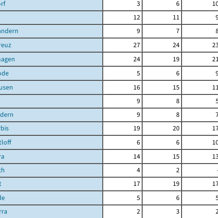
rf
3
6
1
12
11
andern
9
7
reuz
27
24
2
hagen
24
19
2
ode
5
6
ausen
16
15
1
9
8
ndern
9
8
bis
19
20
1
loff
6
6
1
ra
14
15
1
ch
4
2
t
17
19
1
de
5
6
rra
2
3