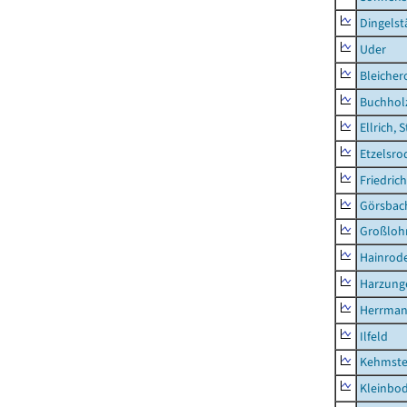
Dingelst
Uder
Bleicher
Buchhol
Ellrich, 
Etzelsro
Friedric
Görsbac
Großloh
Hainrode
Harzung
Herrman
Ilfeld
Kehmste
Kleinbo