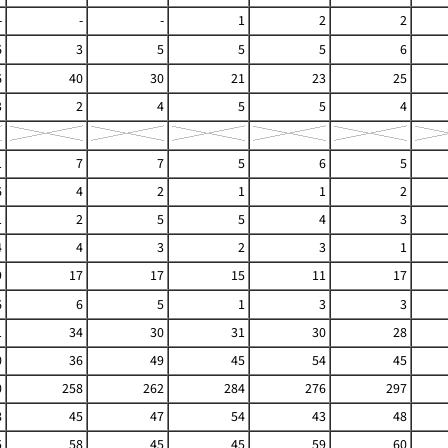
-
-
-
1
2
2
6
3
5
5
5
6
6
40
30
21
23
25
3
2
4
5
5
4
1
7
7
5
6
5
6
4
2
1
1
2
1
2
5
5
4
3
4
4
3
2
3
1
9
17
17
15
11
17
6
6
5
1
3
3
1
34
30
31
30
28
0
36
49
45
54
45
0
258
262
284
276
297
8
45
47
54
43
48
5
58
45
45
59
60