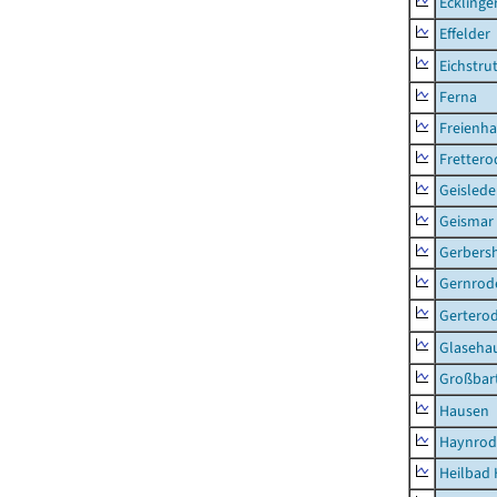
Ecklinge
Effelder
Eichstru
Ferna
Freienh
Frettero
Geisled
Geismar
Gerbers
Gernrod
Gertero
Glaseha
Großbart
Hausen
Haynrod
Heilbad 