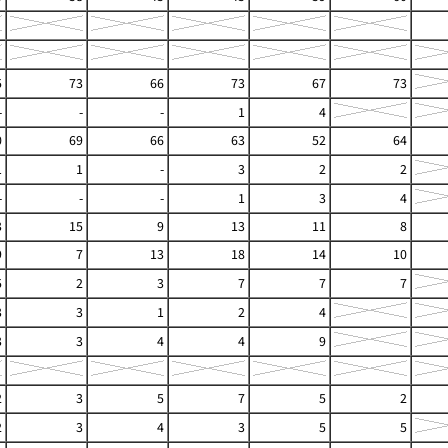
5
73
66
73
67
73
-
-
-
1
4
0
69
66
63
52
64
1
1
-
3
2
2
-
-
-
1
3
4
3
15
9
13
11
8
9
7
13
18
14
10
5
2
3
7
7
7
3
3
1
2
4
3
3
4
4
9
2
3
5
7
5
2
2
3
4
3
5
5