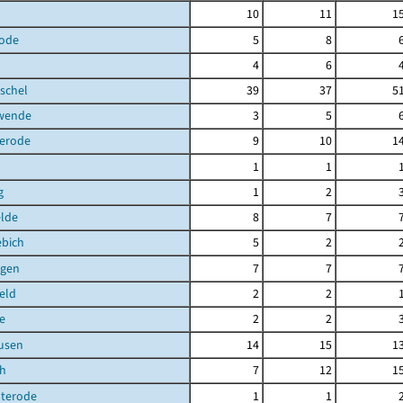
10
11
1
ode
5
8
4
6
schel
39
37
5
hwende
3
5
terode
9
10
1
1
1
g
1
2
elde
8
7
ebich
5
2
gen
7
7
eld
2
2
e
2
2
usen
14
15
1
ch
7
12
1
uterode
1
1