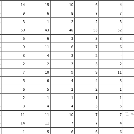
5
14
15
10
6
4
6
9
6
8
7
7
4
3
1
2
2
3
1
50
43
48
53
52
6
5
6
3
3
3
4
9
11
6
7
6
1
3
4
3
2
-
3
2
2
3
3
2
7
7
10
9
9
11
2
5
6
4
4
3
7
6
5
2
2
1
1
2
1
1
1
1
3
3
4
4
5
5
3
11
11
10
7
7
5
14
11
7
7
4
2
1
5
6
6
6