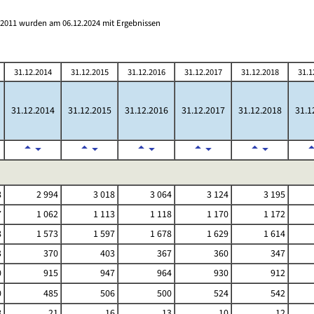
s 2011 wurden am 06.12.2024 mit Ergebnissen
31.12.2014
31.12.2015
31.12.2016
31.12.2017
31.12.2018
31.1
31.12.2014
31.12.2015
31.12.2016
31.12.2017
31.12.2018
31.1
8
2 994
3 018
3 064
3 124
3 195
7
1 062
1 113
1 118
1 170
1 172
8
1 573
1 597
1 678
1 629
1 614
3
370
403
367
360
347
0
915
947
964
930
912
0
485
506
500
524
542
8
21
16
13
10
12