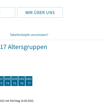
E
WIR ÜBER UNS
Tabellenköpfe verschoben?
17 Altersgruppen
LF
SHK
SOK
GRZ
ABG
73
74
75
76
77
022 mit Stichtag 15.05.2022.