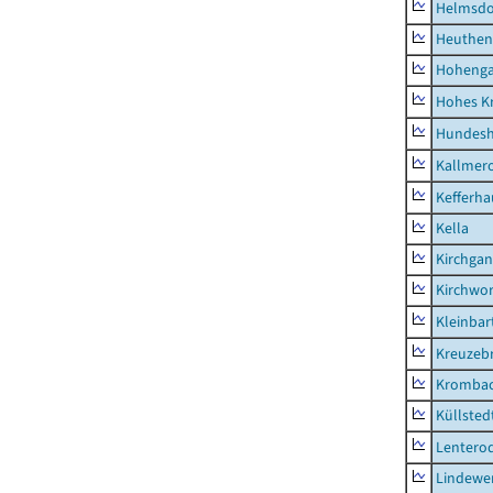
Helmsdo
Heuthen
Hoheng
Hohes K
Hundes
Kallmer
Kefferh
Kella
Kirchga
Kirchwor
Kleinbart
Kreuzeb
Kromba
Küllsted
Lentero
Lindewe