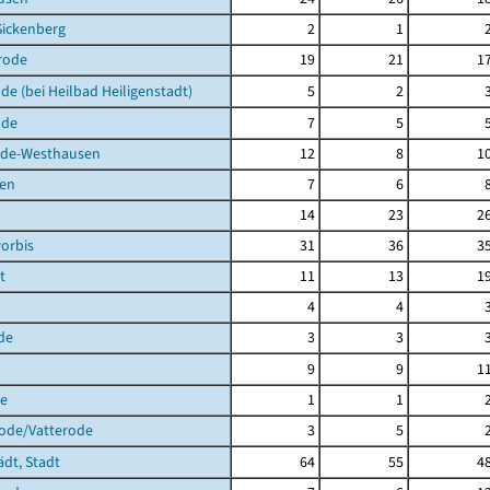
Sickenberg
2
1
rode
19
21
1
de (bei Heilbad Heiligenstadt)
5
2
lde
7
5
de-Westhausen
12
8
1
en
7
6
14
23
2
orbis
31
36
3
t
11
13
1
4
4
de
3
3
9
9
1
de
1
1
rode/Vatterode
3
5
ädt, Stadt
64
55
4