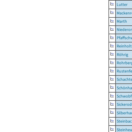
Lutter
Mackenr
Marth
Niederor
Pfaffsc
Reinhol
Röhrig
Rohrber
Rustenf
Schacht
Schönha
Schwobf
Sickerod
Silberha
Steinba
Steinhe