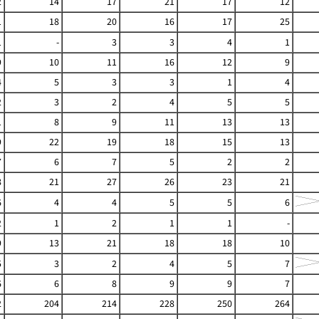
2
14
17
21
17
12
1
18
20
16
17
25
1
-
3
3
4
1
9
10
11
16
12
9
4
5
3
3
1
4
2
3
2
4
5
5
1
8
9
11
13
13
9
22
19
18
15
13
7
6
7
5
2
2
8
21
27
26
23
21
6
4
4
5
5
6
2
1
2
1
1
-
9
13
21
18
18
10
5
3
2
4
5
7
6
6
8
9
9
7
2
204
214
228
250
264