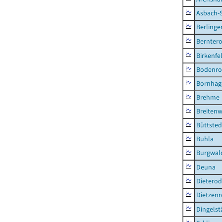
Asbach-
Berlinge
Berntero
Birkenfe
Bodenro
Bornhag
Brehme
Breitenw
Büttsted
Buhla
Burgwal
Deuna
Dietero
Dietzen
Dingelst