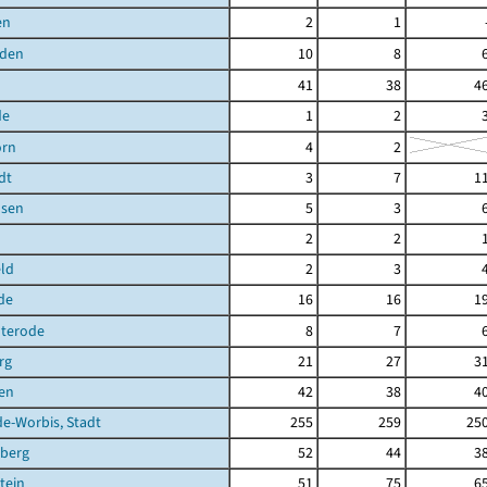
en
2
1
den
10
8
41
38
4
de
1
2
orn
4
2
dt
3
7
1
sen
5
3
2
2
ld
2
3
de
16
16
1
terode
8
7
rg
21
27
3
en
42
38
4
de-Worbis, Stadt
255
259
25
berg
52
44
3
tein
51
75
6