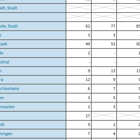
ädt, Stadt
ode, Stadt
62
77
8
z
3
3
Stadt
49
53
5
de
2
-
hsthal
-
-
h
9
13
1
ra
12
9
/Hainleite
6
7
en
3
5
nsacker
2
3
27
dt
5
2
dungen
7
4