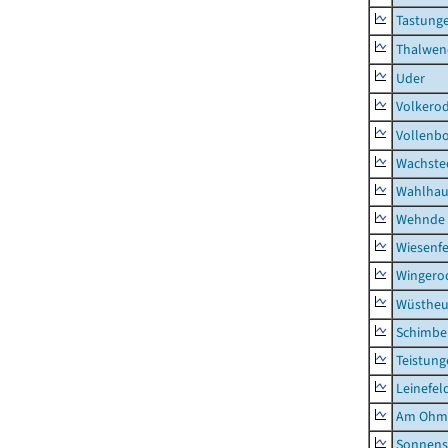
Tastung
Thalwen
Uder
Volkero
Vollenb
Wachste
Wahlhau
Wehnde
Wiesenfe
Wingero
Wüstheu
Schimbe
Teistung
Leinefel
Am Ohm
Sonnens