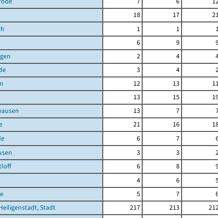
rode
7
6
1
18
17
2
th
1
1
6
9
agen
2
4
de
3
4
en
12
13
1
13
15
1
hausen
13
7
e
21
16
1
de
6
7
usen
3
3
loff
6
8
4
6
e
5
7
Heiligenstadt, Stadt
217
213
21