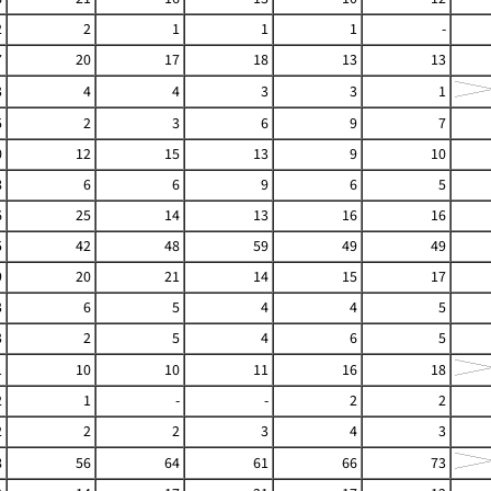
2
2
1
1
1
-
7
20
17
18
13
13
3
4
4
3
3
1
5
2
3
6
9
7
0
12
15
13
9
10
8
6
6
9
6
5
6
25
14
13
16
16
5
42
48
59
49
49
9
20
21
14
15
17
3
6
5
4
4
5
3
2
5
4
6
5
1
10
10
11
16
18
2
1
-
-
2
2
2
2
2
3
4
3
8
56
64
61
66
73