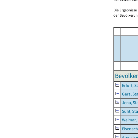
Die Ergebnisse
der Bevölkerung
Bevölker
Erfurt, S
Gera, St
Jena, St
Suhl, St
Weimar, 
Eisenach
Arensha