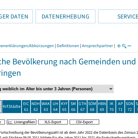
GER DATEN
DATENERHEBUNG
SERVIC
henerklärungen/Abkürzungen
|
Definitionen
|
Ansprechpartner
|
che Bevölkerung nach Gemeinden und 
ringen
EIC
NDH
WAK
UH
KYF
SM
GTH
SÖM
HBN
IK
AP
SON
S
t
Krf.Städte
61
62
63
64
65
66
67
68
69
70
71
72
Fortschreibung der Bevölkerungszahl ist ab dem Jahr 2022 die Datenbasis des Zensus 2
 mit Stichtag 09.05.2011 bildete für die Jahre 2011 bis 2021 die Fortschreibungsbasis.