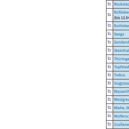
Rockste
Roßleben
(bis 12.
Rottleb
Seega
Sonders
Steintha
Thüring
Topfsted
Trebra
Voigtste
Wassert
Westgre
Wiehe, S
Wolfers
Großeneh