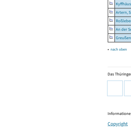
Kyffhäus
Artern, 
Roßleben
An der S
Greußen,
▴
nach oben
Das Thüringer
Informationen
Copyright