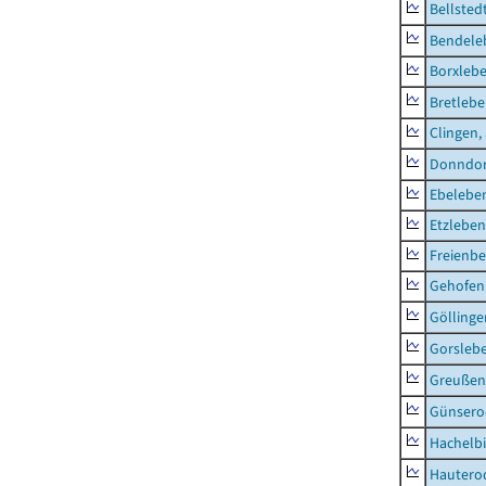
Bellsted
Bendele
Borxleb
Bretleb
Clingen,
Donndor
Ebeleben
Etzleben
Freienbe
Gehofen
Göllinge
Gorsleb
Greußen,
Günsero
Hachelb
Hautero