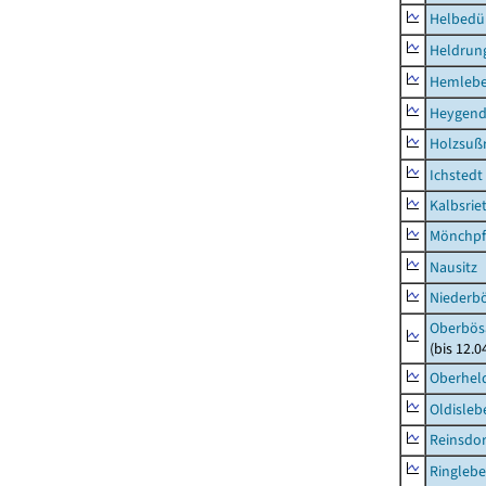
Helbedü
Heldrung
Hemleb
Heygend
Holzsuß
Ichstedt
Kalbsrie
Mönchpfi
Nausitz
Niederb
Oberbös
(bis 12.
Oberhel
Oldisleb
Reinsdor
Ringleb