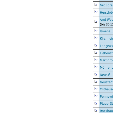
Großbrei
Herschd
Amt Wac
(bis 30.
Ilmenau,
Kirchhe
Langewie
Liebenst
Martinr
Möhren
Neusiß
Neustad
Osthaus
Pennewi
Plaue, S
Rockhau