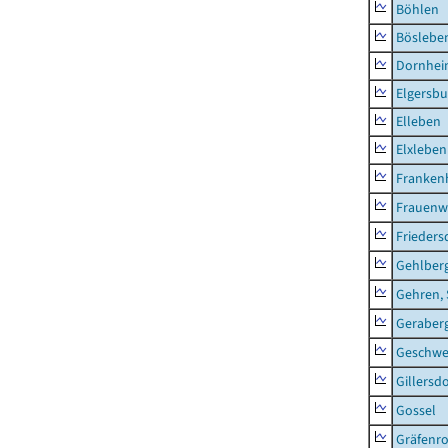
Böhlen
Böslebe
Dornhe
Elgersbu
Elleben
Elxleben
Franken
Frauenw
Frieders
Gehlber
Gehren, 
Geraber
Geschw
Gillersdo
Gossel
Gräfenr