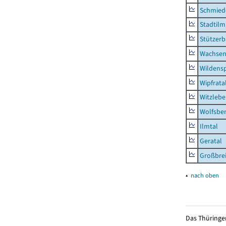
Schmied
Stadtilm
Stützer
Wachsen
Wildensp
Wipfrata
Witzleb
Wolfsbe
Ilmtal
Geratal
Großbrei
▴
nach oben
Das Thüringer